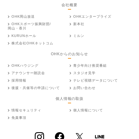
会社概要
OHK岡山放送
OHKエンタープライズ
OHKスポーツ振興財団/
新本社
岡山・香川
KURUNホール
ミルン
株式会社OHKネットコム
OHKからのお知らせ
OHKハウジング
青少年向け推奨番組
アナウンサー朗読会
スタジオ見学
採用情報
テレビ視聴データについて
後援・共催等の申請について
お問い合わせ
個人情報の取扱
情報セキュリティ
個人情報について
免責事項