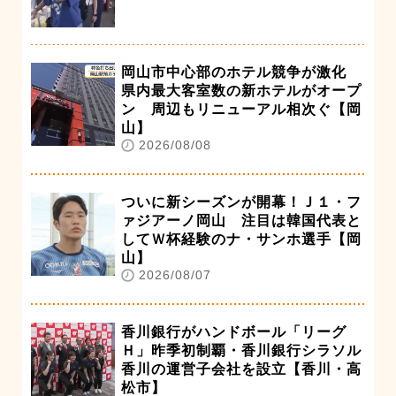
岡山市中心部のホテル競争が激化
県内最大客室数の新ホテルがオープ
ン 周辺もリニューアル相次ぐ【岡
山】
2026/08/08
ついに新シーズンが開幕！Ｊ１・フ
ァジアーノ岡山 注目は韓国代表と
してＷ杯経験のナ・サンホ選手【岡
山】
2026/08/07
香川銀行がハンドボール「リーグ
Ｈ」昨季初制覇・香川銀行シラソル
香川の運営子会社を設立【香川・高
松市】