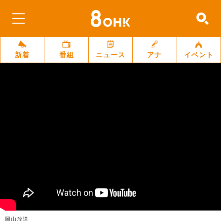
新着
番組
ニュース
アナ
イベント
岡山放送