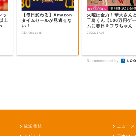
やっ
【毎日変わる】Amazon
火曜は全力！華大さん
F以上
タイムセールが見逃せな
千鳥くん【100万円ゲ
nの
い！
ムに春日＆フワちゃん
戦！】 | ...
AD(Amazon)
2022/1/16
Recommended by
放送番組
ニュース