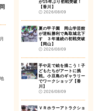
が15年ぶり初戦突破！
岡
【香川】
2026/08/09
夏の甲子園 岡山学芸館
が逆転勝利で鳥取城北下
月
す ３年連続の初戦突破
【岡山】
2026/08/09
手や足で絵を描こう！子
どもたちがアートに挑
戦。小豆島のギャラリー
地
でワークショップ【香
川】
2026/08/09
ＶＲホラーアトラクショ