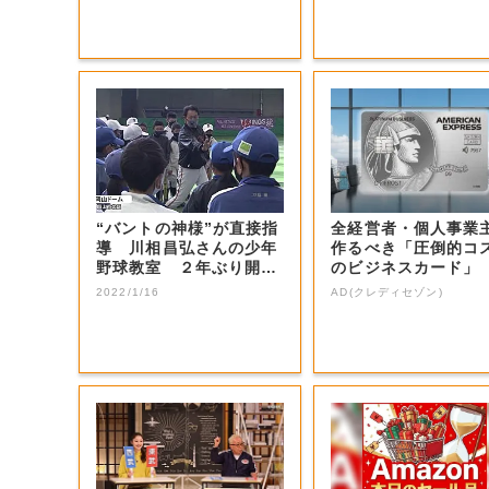
“バントの神様”が直接指
全経営者・個人事業
導 川相昌弘さんの少年
作るべき「圧倒的コ
野球教室 ２年ぶり開催
のビジネスカード」
【岡山・岡山...
2022/1/16
AD(クレディセゾン)