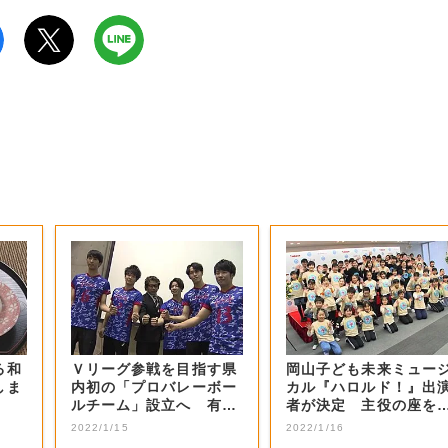
る和
Ｖリーグ参戦を目指す県
岡山子ども未来ミュー
しま
内初の「プロバレーボー
カル『ハロルド！』出
ルチーム」設立へ 有望
者が決定 主役の座を
選手などの受け...
止めた感想は…...
2022/1/15
2022/1/16