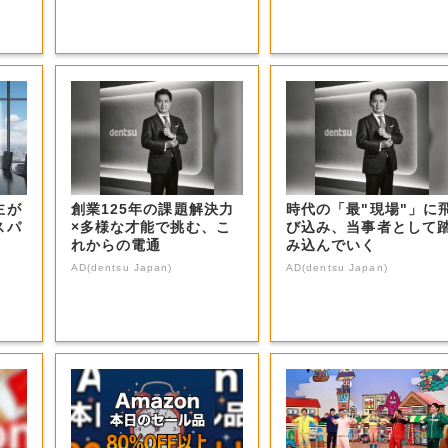
主が
創業125年の課題解決力
時代の「最"現場"」に
スパ
×多様な才能で挑む、こ
び込み、当事者として
れからの電通
み込んでいく
AD(dentsu Japan)
AD(dentsu Japan)