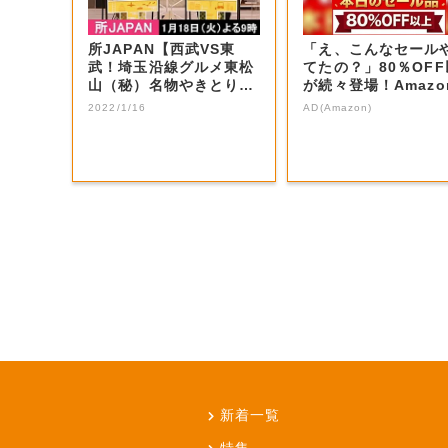
所JAPAN【西武VS東
「え、こんなセール
武！埼玉沿線グルメ東松
てたの？」80％OF
山（秘）名物やきとり＆
が続々登場！Amazo
秩父ホルモン...
本気が...
2022/1/16
AD(Amazon)
新着一覧