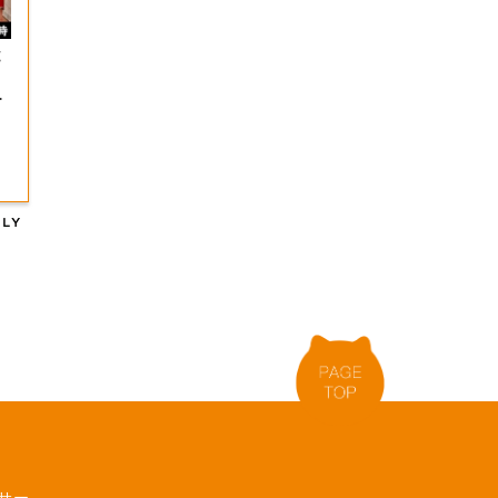
と
ー
参