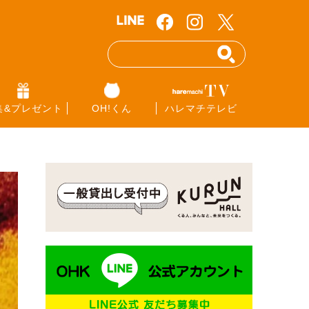
集&プレゼント
OH!くん
ハレマチテレビ