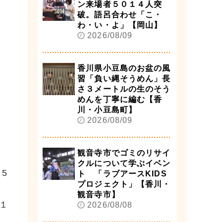
ン来場者５０１４人突
破。語呂合わせ「こ・
わ・い・よ」【岡山】
2026/08/09
香川県小豆島のお盆の風
習「負い縄そうめん」長
さ３メートルの生のそう
めんを丁寧に編む【香
川・小豆島町】
2026/08/09
観音寺市でゴミのリサイ
クルについて学ぶイベン
5
ト 「ラブアースKIDS
プロジェクト」【香川・
観音寺市】
１
2026/08/08