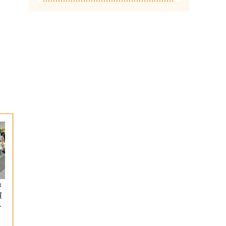
ジ
演
射