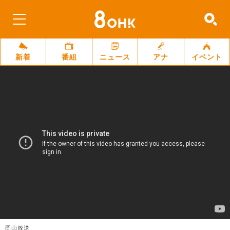
新着
番組
ニュース
アナ
イベント
岡山放送