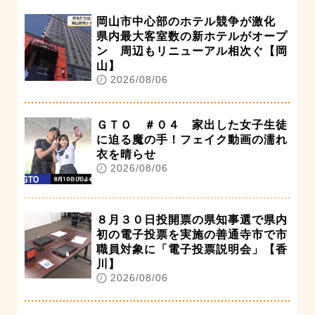
岡山市中心部のホテル競争が激化
県内最大客室数の新ホテルがオープ
ン 周辺もリニューアル相次ぐ【岡
山】
2026/08/06
ＧＴＯ ＃０４ 家出した女子生徒
に迫る魔の手！フェイク動画の濡れ
衣を晴らせ
2026/08/06
８月３０日投開票の県知事選で県内
初の電子投票を実施の善通寺市で市
職員対象に「電子投票説明会」【香
川】
2026/08/06