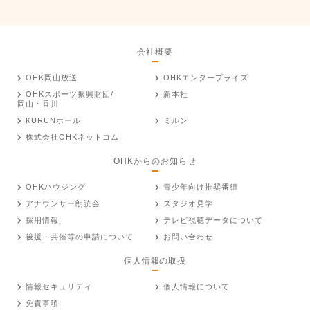
会社概要
OHK岡山放送
OHKエンタープライズ
OHKスポーツ振興財団/
新本社
岡山・香川
KURUNホール
ミルン
株式会社OHKネットコム
OHKからのお知らせ
OHKハウジング
青少年向け推奨番組
アナウンサー朗読会
スタジオ見学
採用情報
テレビ視聴データについて
後援・共催等の申請について
お問い合わせ
個人情報の取扱
情報セキュリティ
個人情報について
免責事項