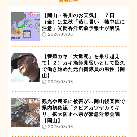
【岡山・香川のお天気】 ７日
（金）は立秋「蒸し暑い 熱中症に
注意」光岡香洋気象予報士が解説
2026/08/06
【養殖カキ「大量死」を乗り越え
て】２）カキ漁師見習いとして邑久
で働き始めた元自衛隊員の男性【岡
山】
2026/08/06
観光や農業に被害が…岡山後楽園で
県内初確認「クビアカツヤカミキ
リ」拡大防止へ県が緊急対策会議
【岡山】
2026/08/06