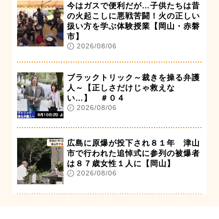
今はガスで便利だが…子供たちは昔
の火起こしに悪戦苦闘！火の正しい
扱い方を学ぶ体験授業【岡山・赤磐
市】
2026/08/06
ブラックトリック～裁きを操る弁護
人～【正しさだけじゃ救えな
い…】 ＃０４
2026/08/06
広島に原爆が投下され８１年 津山
市で行われた追悼式に参列の被爆者
は８７歳女性１人に【岡山】
2026/08/06