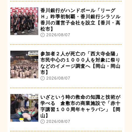
香川銀行がハンドボール「リーグ
Ｈ」昨季初制覇・香川銀行シラソル
香川の運営子会社を設立【香川・高
松市】
2026/08/07
参加者２人が死亡の「西大寺会陽」
市民中心の１０００人を対象に祭り
などのイメージ調査へ【岡山・岡山
市】
2026/08/07
いざという時の救命の知識と技術が
学べる 倉敷市の商業施設で「赤十
字講習１００周年キャラバン」【岡
山】
2026/08/07