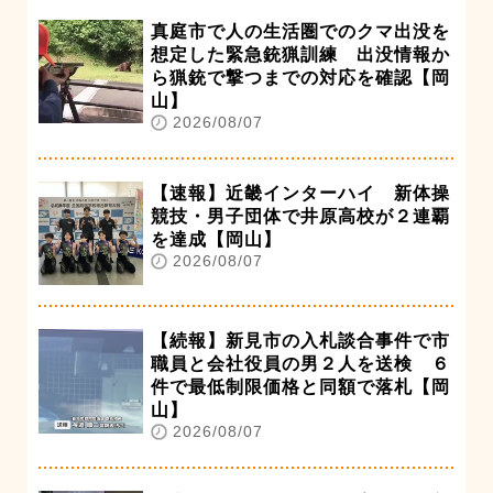
真庭市で人の生活圏でのクマ出没を
想定した緊急銃猟訓練 出没情報か
ら猟銃で撃つまでの対応を確認【岡
山】
2026/08/07
【速報】近畿インターハイ 新体操
競技・男子団体で井原高校が２連覇
を達成【岡山】
2026/08/07
【続報】新見市の入札談合事件で市
職員と会社役員の男２人を送検 ６
件で最低制限価格と同額で落札【岡
山】
2026/08/07