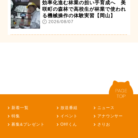
効率化進む林業の担い手育成へ 美
咲町の森林で高校生が林業で使われ
る機械操作の体験実習【岡山】
2026/08/07
新着一覧
放送番組
ニュース
特集
イベント
アナウンサー
募集&プレゼント
OH!くん
さりお