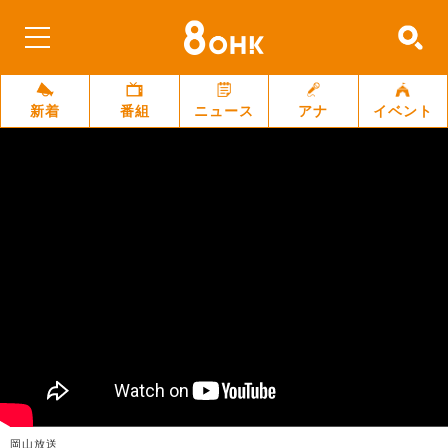
新着
番組
ニュース
アナ
イベント
岡山放送