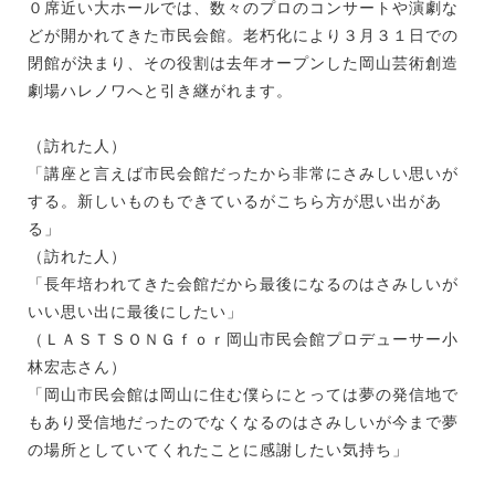
０席近い大ホールでは、数々のプロのコンサートや演劇な
どが開かれてきた市民会館。老朽化により３月３１日での
閉館が決まり、その役割は去年オープンした岡山芸術創造
劇場ハレノワへと引き継がれます。
（訪れた人）
「講座と言えば市民会館だったから非常にさみしい思いが
する。新しいものもできているがこちら方が思い出があ
る」
（訪れた人）
「長年培われてきた会館だから最後になるのはさみしいが
いい思い出に最後にしたい」
（ＬＡＳＴＳＯＮＧｆｏｒ岡山市民会館プロデューサー小
林宏志さん）
「岡山市民会館は岡山に住む僕らにとっては夢の発信地で
もあり受信地だったのでなくなるのはさみしいが今まで夢
の場所としていてくれたことに感謝したい気持ち」