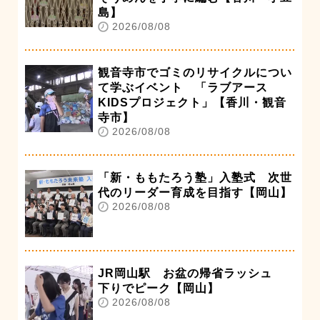
島】
2026/08/08
観音寺市でゴミのリサイクルについ
て学ぶイベント 「ラブアース
KIDSプロジェクト」【香川・観音
寺市】
2026/08/08
「新・ももたろう塾」入塾式 次世
代のリーダー育成を目指す【岡山】
2026/08/08
JR岡山駅 お盆の帰省ラッシュ
下りでピーク【岡山】
2026/08/08