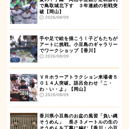
で鳥取城北下す ３年連続の初戦突
破【岡山】
2026/08/09
手や足で絵を描こう！子どもたちが
アートに挑戦。小豆島のギャラリー
でワークショップ【香川】
2026/08/09
ＶＲホラーアトラクション来場者５
０１４人突破。語呂合わせ「こ・
わ・い・よ」【岡山】
2026/08/09
香川県小豆島のお盆の風習「負い縄
そうめん」 長さ３メートルの生の
そうめんを丁寧に編む【香川・小豆