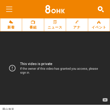
新着
番組
ニュース
アナ
イベント
岡山放送