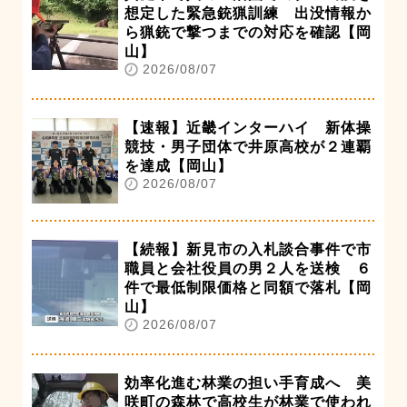
想定した緊急銃猟訓練 出没情報か
ら猟銃で撃つまでの対応を確認【岡
山】
2026/08/07
【速報】近畿インターハイ 新体操
競技・男子団体で井原高校が２連覇
を達成【岡山】
2026/08/07
【続報】新見市の入札談合事件で市
職員と会社役員の男２人を送検 ６
件で最低制限価格と同額で落札【岡
山】
2026/08/07
効率化進む林業の担い手育成へ 美
咲町の森林で高校生が林業で使われ