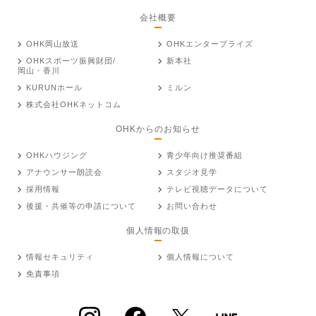
会社概要
OHK岡山放送
OHKエンタープライズ
OHKスポーツ振興財団/
新本社
岡山・香川
KURUNホール
ミルン
株式会社OHKネットコム
OHKからのお知らせ
OHKハウジング
青少年向け推奨番組
アナウンサー朗読会
スタジオ見学
採用情報
テレビ視聴データについて
後援・共催等の申請について
お問い合わせ
個人情報の取扱
情報セキュリティ
個人情報について
免責事項