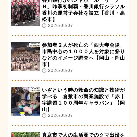
香川銀行がハンドボール「リーグ
Ｈ」昨季初制覇・香川銀行シラソル
香川の運営子会社を設立【香川・高
松市】
2026/08/07
参加者２人が死亡の「西大寺会陽」
市民中心の１０００人を対象に祭り
などのイメージ調査へ【岡山・岡山
市】
2026/08/07
いざという時の救命の知識と技術が
学べる 倉敷市の商業施設で「赤十
字講習１００周年キャラバン」【岡
山】
2026/08/07
真庭市で人の生活圏でのクマ出没を