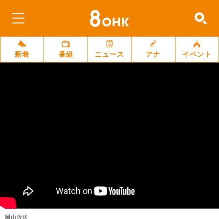
新着
番組
ニュース
アナ
イベント
岡山放送