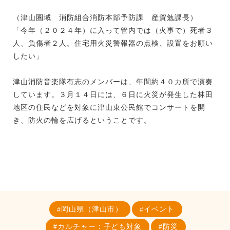
（津山圏域 消防組合消防本部予防課 産賀勉課長）
「今年（２０２４年）に入って管内では（火事で）死者３
人、負傷者２人。住宅用火災警報器の点検、設置をお願い
したい」
津山消防音楽隊有志のメンバーは、年間約４０カ所で演奏
しています。３月１４日には、６日に火災が発生した林田
地区の住民などを対象に津山東公民館でコンサートを開
き、防火の輪を広げるということです。
岡山県（津山市）
イベント
カルチャー：子ども対象
防災