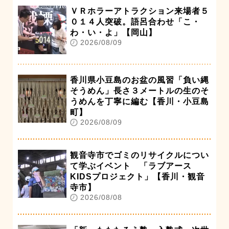
ＶＲホラーアトラクション来場者５
０１４人突破。語呂合わせ「こ・
わ・い・よ」【岡山】
2026/08/09
香川県小豆島のお盆の風習「負い縄
そうめん」長さ３メートルの生のそ
うめんを丁寧に編む【香川・小豆島
町】
2026/08/09
観音寺市でゴミのリサイクルについ
て学ぶイベント 「ラブアース
KIDSプロジェクト」【香川・観音
寺市】
2026/08/08