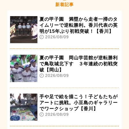
新着記事
夏の甲子園 満塁から走者一掃のタ
イムリーで逆転勝利。香川代表の英
明が15年ぶり初戦突破！【香川】
2026/08/09
夏の甲子園 岡山学芸館が逆転勝利
で鳥取城北下す ３年連続の初戦突
破【岡山】
2026/08/09
手や足で絵を描こう！子どもたちが
アートに挑戦。小豆島のギャラリー
でワークショップ【香川】
2026/08/09