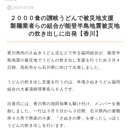
2024.03.04
２０００食の讃岐うどんで被災地支援
製麺業者らの組合が能登半島地震被災地
の炊き出しに出発【香川】
香川県内のさぬきうどん店などで作る協同組合が、能登半
島地震の被災地でうどんの炊き出し支援を行うため３月４
日朝、高松市から石川県に向けて出発しました。
うどんの炊き出し支援を行うのは、本場さぬきうどん協同
組合の大峯茂樹理事長ら６人です。
出発式には、香川県の池田知事も駆け付け、メンバーを激
励しました。一行は３月５日から３日間、石川県内の避難
所４カ所で県産の小麦、「さぬきの夢」を使ったしっぽく
うどんの炊き出しを行います。