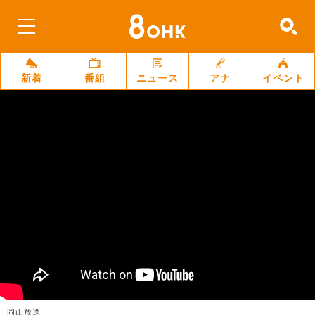
新着
番組
ニュース
アナ
イベント
岡山放送