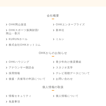
会社概要
OHK岡山放送
OHKエンタープライズ
OHKスポーツ振興財団/
新本社
岡山・香川
KURUNホール
ミルン
株式会社OHKネットコム
OHKからのお知らせ
OHKハウジング
青少年向け推奨番組
アナウンサー朗読会
スタジオ見学
採用情報
テレビ視聴データについて
後援・共催等の申請について
お問い合わせ
個人情報の取扱
情報セキュリティ
個人情報について
免責事項