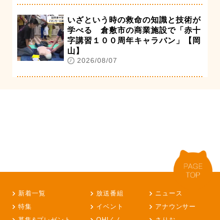
いざという時の救命の知識と技術が
学べる 倉敷市の商業施設で「赤十
字講習１００周年キャラバン」【岡
山】
2026/08/07
新着一覧
放送番組
ニュース
特集
イベント
アナウンサー
募集&プレゼント
OH!くん
さりお