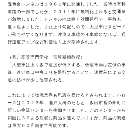
五色台トンネルは１９８１年に開通しました。当時は有料
道路の一部でしたが、２０１１年に無料化されると交通量
が急増しました。トンネル内は暗く対面通行で、事故も
度々起きました。また上り勾配なので、大型車はスピード
が落ちやすくなります。片側２車線の４車線になれば、通
行速度アップなど利便性向上が期待されます。
（香川高等専門学校 宮崎耕輔教授）
「大型車は上り坂で速度が低下する。低速車両は左側の車
線、速い車は中央よりを通行することで、速度差による交
通の妨げが少し改善される」
これによって物流業界も恩恵を受けるとみられます。ハロ
ーズは２０２３年、瀬戸大橋のたもと、坂出市番の州町に
新しい物流センターを稼働させました。このセンターから
四国に３２ある店舗に商品を運んでいますが、商品の調達
は最大６０店舗まで可能です。