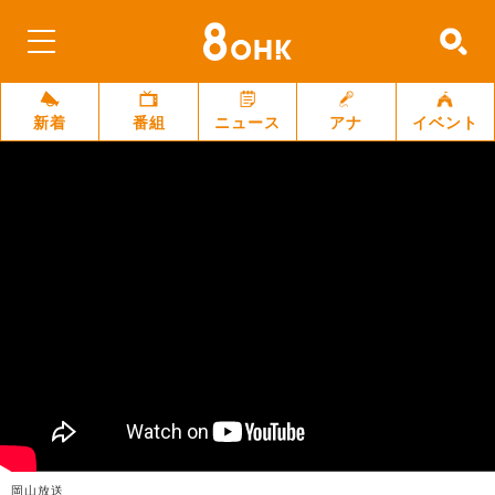
新着
番組
ニュース
アナ
イベント
岡山放送