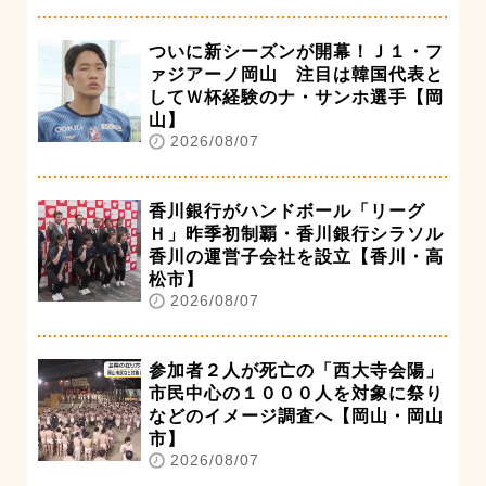
ついに新シーズンが開幕！Ｊ１・フ
ァジアーノ岡山 注目は韓国代表と
してＷ杯経験のナ・サンホ選手【岡
山】
2026/08/07
香川銀行がハンドボール「リーグ
Ｈ」昨季初制覇・香川銀行シラソル
香川の運営子会社を設立【香川・高
松市】
2026/08/07
参加者２人が死亡の「西大寺会陽」
市民中心の１０００人を対象に祭り
などのイメージ調査へ【岡山・岡山
市】
2026/08/07