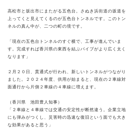
高松市と坂出市にまたがる五色台。さぬき浜街道の坂道を
上ってくと見えてくるのが五色台トンネルです。このトン
ネルの真ん中が、二つの町の境です。
「現在の五色台トンネルのすぐ横で、工事が進んでいま
す。完成すれば香川県の東西を結ぶパイプがより広く太く
なります」
２月２０日、貫通式が行われ、新しいトンネルがつながり
ました。２０２４年度、供用が始まると、現在の２車線対
面通行から片側２車線の４車線に増えます。
（香川県 池田豊人知事）
「２車線と４車線では交通の安定性が断然違う。企業立地
にも弾みがつくし、災害時の迅速な復旧という面でも大き
な効果があると思う」