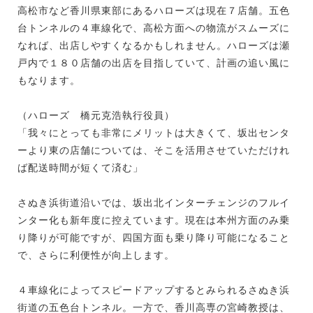
高松市など香川県東部にあるハローズは現在７店舗。五色
台トンネルの４車線化で、高松方面への物流がスムーズに
なれば、出店しやすくなるかもしれません。ハローズは瀬
戸内で１８０店舗の出店を目指していて、計画の追い風に
もなります。
（ハローズ 橋元克浩執行役員）
「我々にとっても非常にメリットは大きくて、坂出センタ
ーより東の店舗については、そこを活用させていただけれ
ば配送時間が短くて済む」
さぬき浜街道沿いでは、坂出北インターチェンジのフルイ
ンター化も新年度に控えています。現在は本州方面のみ乗
り降りが可能ですが、四国方面も乗り降り可能になること
で、さらに利便性が向上します。
４車線化によってスピードアップするとみられるさぬき浜
街道の五色台トンネル。一方で、香川高専の宮崎教授は、