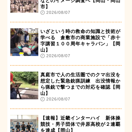
などのイメージ調査へ【岡山・岡山
市】
2026/08/07
いざという時の救命の知識と技術が
学べる 倉敷市の商業施設で「赤十
字講習１００周年キャラバン」【岡
山】
2026/08/07
真庭市で人の生活圏でのクマ出没を
想定した緊急銃猟訓練 出没情報か
ら猟銃で撃つまでの対応を確認【岡
山】
2026/08/07
【速報】近畿インターハイ 新体操
競技・男子団体で井原高校が２連覇
を達成【岡山】