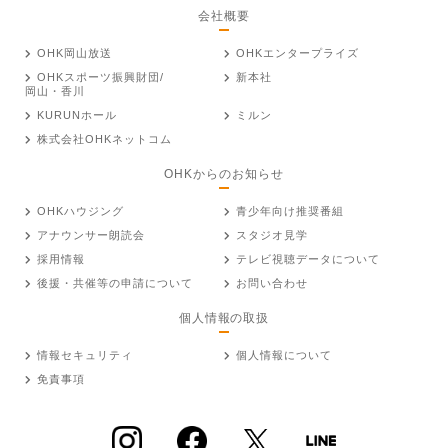
会社概要
OHK岡山放送
OHKエンタープライズ
OHKスポーツ振興財団/
新本社
岡山・香川
KURUNホール
ミルン
株式会社OHKネットコム
OHKからのお知らせ
OHKハウジング
青少年向け推奨番組
アナウンサー朗読会
スタジオ見学
採用情報
テレビ視聴データについて
後援・共催等の申請について
お問い合わせ
個人情報の取扱
情報セキュリティ
個人情報について
免責事項