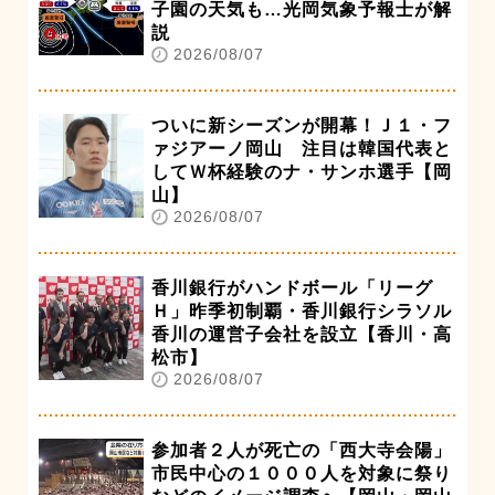
子園の天気も…光岡気象予報士が解
説
2026/08/07
ついに新シーズンが開幕！Ｊ１・フ
ァジアーノ岡山 注目は韓国代表と
してＷ杯経験のナ・サンホ選手【岡
山】
2026/08/07
香川銀行がハンドボール「リーグ
Ｈ」昨季初制覇・香川銀行シラソル
香川の運営子会社を設立【香川・高
松市】
2026/08/07
参加者２人が死亡の「西大寺会陽」
市民中心の１０００人を対象に祭り