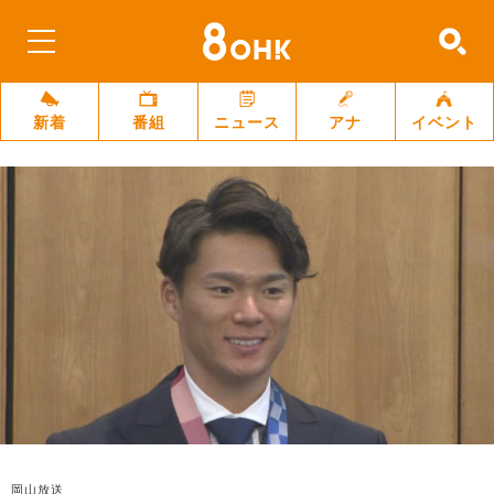
新着
番組
ニュース
アナ
イベント
岡山放送