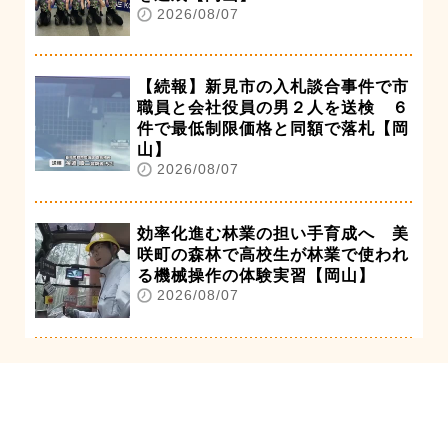
2026/08/07
【続報】新見市の入札談合事件で市
職員と会社役員の男２人を送検 ６
件で最低制限価格と同額で落札【岡
山】
2026/08/07
効率化進む林業の担い手育成へ 美
咲町の森林で高校生が林業で使われ
る機械操作の体験実習【岡山】
2026/08/07