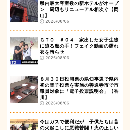
県内最大客室数の新ホテルがオープ
ン 周辺もリニューアル相次ぐ【岡
山】
2026/08/06
ＧＴＯ ＃０４ 家出した女子生徒
に迫る魔の手！フェイク動画の濡れ
衣を晴らせ
2026/08/06
８月３０日投開票の県知事選で県内
初の電子投票を実施の善通寺市で市
職員対象に「電子投票説明会」【香
川】
2026/08/06
今はガスで便利だが…子供たちは昔
の火起こしに悪戦苦闘！火の正しい