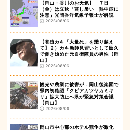
【岡山・香川のお天気】 ７日
（金）は立秋「蒸し暑い 熱中症に
注意」光岡香洋気象予報士が解説
2026/08/06
【養殖カキ「大量死」を乗り越え
て】２）カキ漁師見習いとして邑久
で働き始めた元自衛隊員の男性【岡
山】
2026/08/06
観光や農業に被害が…岡山後楽園で
県内初確認「クビアカツヤカミキ
リ」拡大防止へ県が緊急対策会議
【岡山】
2026/08/06
岡山市中心部のホテル競争が激化