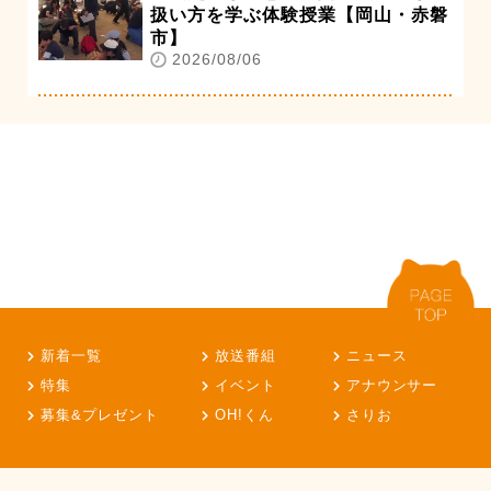
扱い方を学ぶ体験授業【岡山・赤磐
市】
2026/08/06
新着一覧
放送番組
ニュース
特集
イベント
アナウンサー
募集&プレゼント
OH!くん
さりお