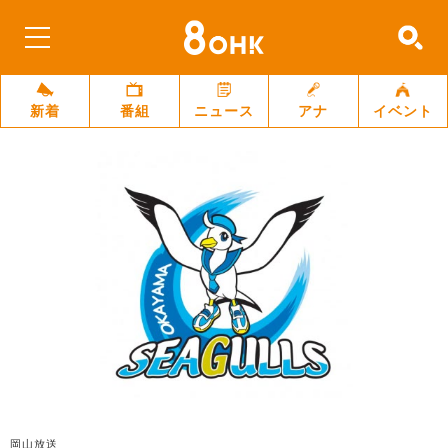
新着
番組
ニュース
アナ
イベント
岡山放送