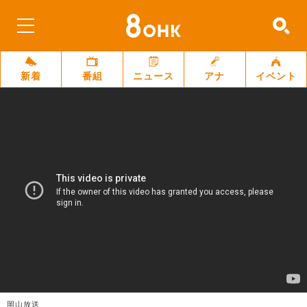
新着
番組
ニュース
アナ
イベント
岡山放送