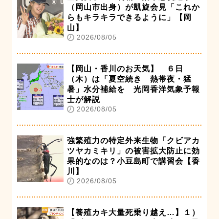
（岡山市出身）が凱旋会見「これか
らもキラキラできるように」【岡
山】
2026/08/05
【岡山・香川のお天気】 ６日
（木）は「夏空続き 熱帯夜・猛
暑」水分補給を 光岡香洋気象予報
士が解説
2026/08/05
強繁殖力の特定外来生物「クビアカ
ツヤカミキリ」の被害拡大防止に効
果的なのは？小豆島町で講習会【香
川】
2026/08/05
【養殖カキ大量死乗り越え…】１）