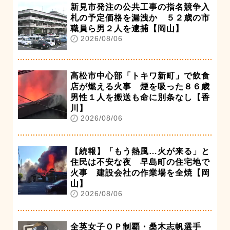
新見市発注の公共工事の指名競争入
札の予定価格を漏洩か ５２歳の市
職員ら男２人を逮捕【岡山】
2026/08/06
高松市中心部「トキワ新町」で飲食
店が燃える火事 煙を吸った８６歳
男性１人を搬送も命に別条なし【香
川】
2026/08/06
【続報】「もう熱風…火が来る」と
住民は不安な夜 早島町の住宅地で
火事 建設会社の作業場を全焼【岡
山】
2026/08/06
全英女子ＯＰ制覇・桑木志帆選手