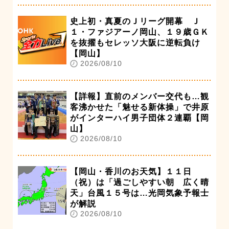
史上初・真夏のＪリーグ開幕 Ｊ
１・ファジアーノ岡山、１９歳ＧＫ
を抜擢もセレッソ大阪に逆転負け
【岡山】
2026/08/10
【詳報】直前のメンバー交代も…観
客沸かせた「魅せる新体操」で井原
がインターハイ男子団体２連覇【岡
山】
2026/08/10
【岡山・香川のお天気】１１日
（祝）は「過ごしやすい朝 広く晴
天」台風１５号は…光岡気象予報士
が解説
2026/08/10