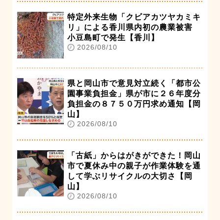
特定外来生物「クビアカツヤカミキ
リ」による香川県内初の農業被害
小豆島町で発生【香川】
2026/08/10
県と岡山市で意見対立続く「都市公
園事業負担金」県が市に２６年度分
負担金の８７５０万円求め通知【岡
山】
2026/08/10
「古紙」からはがきができた！岡山
市で夏休み中の親子が作業体験を通
して学ぶリサイクルの大切さ【岡
山】
2026/08/10