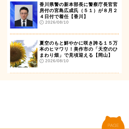
香川県警の新本部長に警察庁長官官
房付の宮島広成氏（５１）が８月２
４日付で着任【香川】
2026/08/10
夏空のもと鮮やかに咲き誇る１５万
本のヒマワリ！美作市の「天空のひ
まわり畑」で見頃迎える【岡山】
2026/08/10