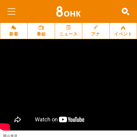
新着
番組
ニュース
アナ
イベント
岡山放送