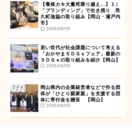
【養殖カキ大量死乗り越え…】１）
「ブランディング」で生き残り 邑
久町漁協の取り組み【岡山・瀬戸内
市】
2026/08/05
若い世代が社会課題について考える
「おかやまＳＤＧｓフェア」最新の
ＳＤＧｓの取り組みを紹介【岡山】
2026/08/05
岡山県内の企業経営者などで作る団
体が「ひとり親家庭」を支援する団
体に寄付金を贈呈 【岡山】
2026/08/05