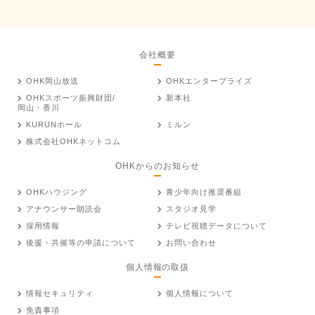
会社概要
OHK岡山放送
OHKエンタープライズ
OHKスポーツ振興財団/
新本社
岡山・香川
KURUNホール
ミルン
株式会社OHKネットコム
OHKからのお知らせ
OHKハウジング
青少年向け推奨番組
アナウンサー朗読会
スタジオ見学
採用情報
テレビ視聴データについて
後援・共催等の申請について
お問い合わせ
個人情報の取扱
情報セキュリティ
個人情報について
免責事項