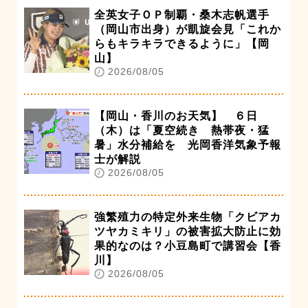
全英女子ＯＰ制覇・桑木志帆選手
（岡山市出身）が凱旋会見「これか
らもキラキラできるように」【岡
山】
2026/08/05
【岡山・香川のお天気】 ６日
（木）は「夏空続き 熱帯夜・猛
暑」水分補給を 光岡香洋気象予報
士が解説
2026/08/05
強繁殖力の特定外来生物「クビアカ
ツヤカミキリ」の被害拡大防止に効
果的なのは？小豆島町で講習会【香
川】
2026/08/05