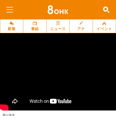
新着
番組
ニュース
アナ
イベント
岡山放送