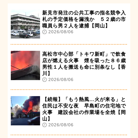
新見市発注の公共工事の指名競争入
札の予定価格を漏洩か ５２歳の市
職員ら男２人を逮捕【岡山】
2026/08/06
高松市中心部「トキワ新町」で飲食
店が燃える火事 煙を吸った８６歳
男性１人を搬送も命に別条なし【香
川】
2026/08/06
【続報】「もう熱風…火が来る」と
住民は不安な夜 早島町の住宅地で
火事 建設会社の作業場を全焼【岡
山】
2026/08/06