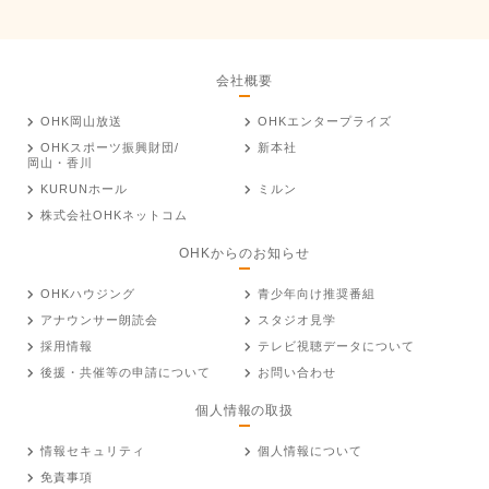
会社概要
OHK岡山放送
OHKエンタープライズ
OHKスポーツ振興財団/
新本社
岡山・香川
KURUNホール
ミルン
株式会社OHKネットコム
OHKからのお知らせ
OHKハウジング
青少年向け推奨番組
アナウンサー朗読会
スタジオ見学
採用情報
テレビ視聴データについて
後援・共催等の申請について
お問い合わせ
個人情報の取扱
情報セキュリティ
個人情報について
免責事項