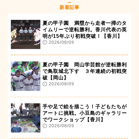
新着記事
夏の甲子園 満塁から走者一掃のタ
イムリーで逆転勝利。香川代表の英
明が15年ぶり初戦突破！【香川】
2026/08/09
夏の甲子園 岡山学芸館が逆転勝利
で鳥取城北下す ３年連続の初戦突
破【岡山】
2026/08/09
手や足で絵を描こう！子どもたちが
アートに挑戦。小豆島のギャラリー
でワークショップ【香川】
2026/08/09