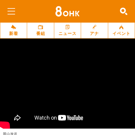
新着
番組
ニュース
アナ
イベント
岡山放送