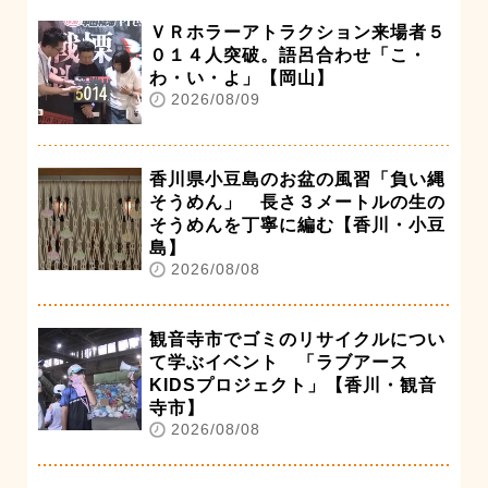
ＶＲホラーアトラクション来場者５
０１４人突破。語呂合わせ「こ・
わ・い・よ」【岡山】
2026/08/09
香川県小豆島のお盆の風習「負い縄
そうめん」 長さ３メートルの生の
そうめんを丁寧に編む【香川・小豆
島】
2026/08/08
観音寺市でゴミのリサイクルについ
て学ぶイベント 「ラブアース
KIDSプロジェクト」【香川・観音
寺市】
2026/08/08