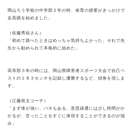
岡山ろう学校の中学部２年の時、体育の授業がきっかけで
走高跳を始めました。
（佐藤秀祐さん）
「初めて跳べたときはめっちゃ気持ちよかった。それで先
生から勧められて本格的に始めた」
高等部３年の時には、岡山県障害者スポーツ大会で自己ベ
ストの１８３センチを記録し優勝するなど、頭角を現しま
す。
（江藤裕太コーチ）
「まず体が強い、バネもある。意思疎通には少し時間がか
かるが、言ったことをすぐに体現することができるのが強
み」