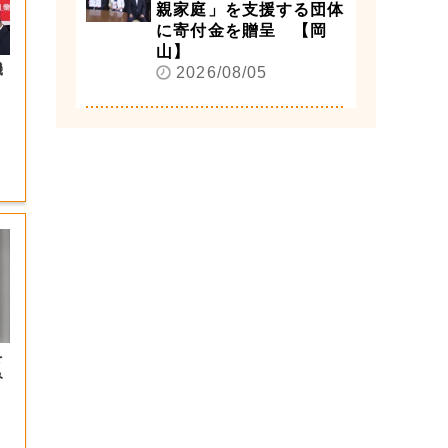
親家庭」を支援する団体
に寄付金を贈呈 【岡
山】
機
2026/08/05
を
み