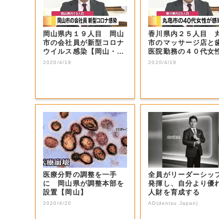
岡山県内１９人目 岡山
香川県内２５人目 
市の会社員が新型コロナ
市のマッサージ店と
ウイルス感染【岡山・岡
医院勤務の４０代女
山市】
新型コロナ感染...
2020/4/19
2020/4/19
医療分野の調整を一手
全員がリーダーシッ
に 岡山県が調整本部を
発揮し、自分より優
設置【岡山】
人財を育成する
2020/4/20
AD(dentsu Japan)