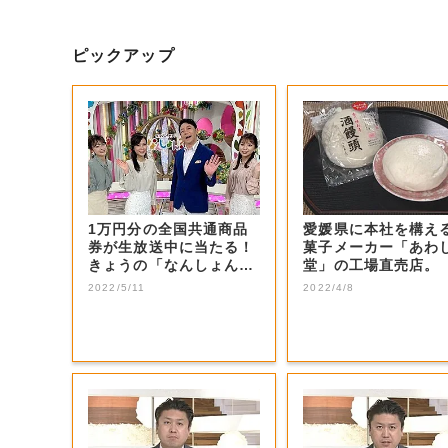
ピックアップ
1万円分の全国共通商品
愛媛県に本社を構え
券が生放送中に当たる！
菓子メーカー「あわ
きょうの「なんしょん？
堂」の工場直売店。
生電話クイズ」...
2022/5/11
2022/4/8