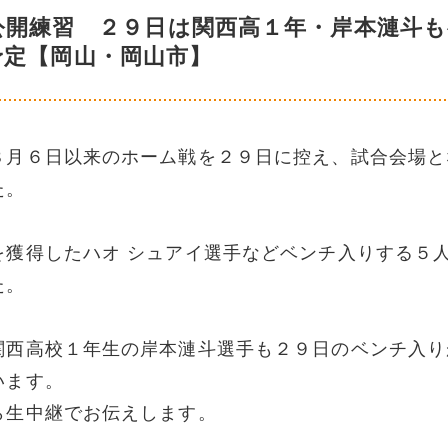
公開練習 ２９日は関西高１年・岸本漣斗も
予定【岡山・岡山市】
８月６日以来のホーム戦を２９日に控え、試合会場と
た。
を獲得したハオ シュアイ選手などベンチ入りする５
た。
関西高校１年生の岸本漣斗選手も２９日のベンチ入り
います。
ら生中継でお伝えします。