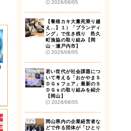
2026/08/05
【養殖カキ大量死乗り越
え…】１）「ブランディ
ング」で生き残り 邑久
町漁協の取り組み【岡
山・瀬戸内市】
2026/08/05
機
若い世代が社会課題につ
いて考える「おかやまＳ
ＤＧｓフェア」最新のＳ
ＤＧｓの取り組みを紹介
【岡山】
2026/08/05
岡山県内の企業経営者な
どで作る団体が「ひとり