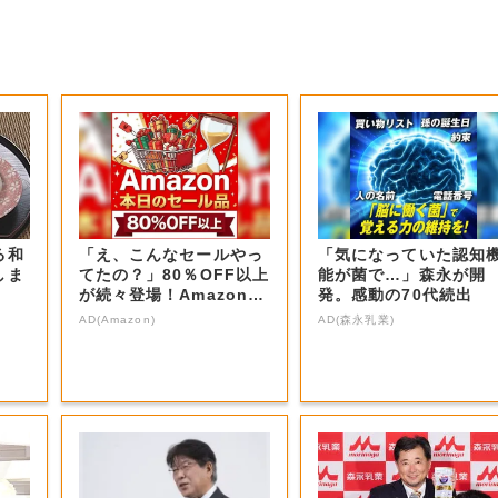
る和
「え、こんなセールやっ
「気になっていた認知
しま
てたの？」80％OFF以上
能が菌で…」森永が開
が続々登場！Amazonの
発。感動の70代続出
本気が...
AD(Amazon)
AD(森永乳業)