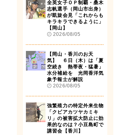
全英女子ＯＰ制覇・桑木
志帆選手（岡山市出身）
が凱旋会見「これからも
キラキラできるように」
【岡山】
2026/08/05
【岡山・香川のお天
気】 ６日（木）は「夏
空続き 熱帯夜・猛暑」
水分補給を 光岡香洋気
象予報士が解説
2026/08/05
強繁殖力の特定外来生物
「クビアカツヤカミキ
リ」の被害拡大防止に効
果的なのは？小豆島町で
講習会【香川】