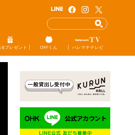
集&プレゼント
OH!くん
ハレマチテレビ