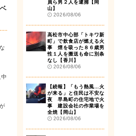
員ら男２人を逮捕【岡
ベ
山】
2026/08/06
高松市中心部「トキワ新
町」で飲食店が燃える火
な
事 煙を吸った８６歳男
性１人を搬送も命に別条
なし【香川】
2026/08/06
人中
【続報】「もう熱風…火
が来る」と住民は不安な
夜 早島町の住宅地で火
が
事 建設会社の作業場を
全焼【岡山】
2026/08/06