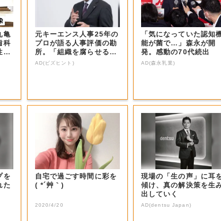
丸亀
元キーエンス人事25年の
「気になっていた認知
歯科
プロが語る人事評価の勘
能が菌で…」森永が開
性が
所。「組織を腐らせるN
発。感動の70代続出
G評価」とは...
AD(ビズヒント)
AD(森永乳業)
プを
自宅で過ごす時間に彩を
現場の「生の声」に耳
れた
( *´艸｀)
傾け、真の解決策を生
出していく
2020/4/20
AD(dentsu Japan)