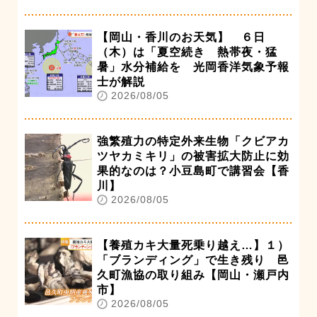
【岡山・香川のお天気】 ６日
（木）は「夏空続き 熱帯夜・猛
暑」水分補給を 光岡香洋気象予報
士が解説
2026/08/05
強繁殖力の特定外来生物「クビアカ
ツヤカミキリ」の被害拡大防止に効
果的なのは？小豆島町で講習会【香
川】
2026/08/05
【養殖カキ大量死乗り越え…】１）
「ブランディング」で生き残り 邑
久町漁協の取り組み【岡山・瀬戸内
市】
2026/08/05