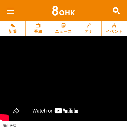
新着
番組
ニュース
アナ
イベント
岡山放送