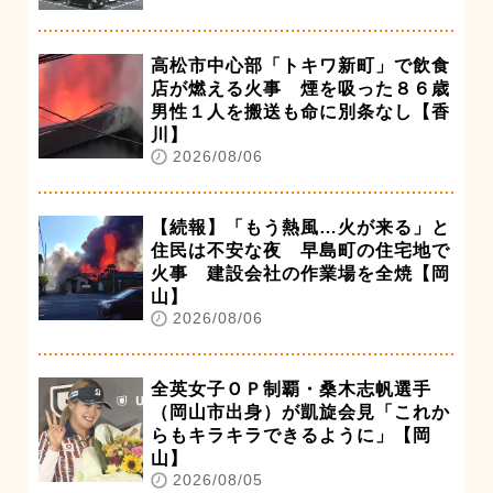
高松市中心部「トキワ新町」で飲食
店が燃える火事 煙を吸った８６歳
男性１人を搬送も命に別条なし【香
川】
2026/08/06
【続報】「もう熱風…火が来る」と
住民は不安な夜 早島町の住宅地で
火事 建設会社の作業場を全焼【岡
山】
2026/08/06
全英女子ＯＰ制覇・桑木志帆選手
（岡山市出身）が凱旋会見「これか
らもキラキラできるように」【岡
山】
2026/08/05