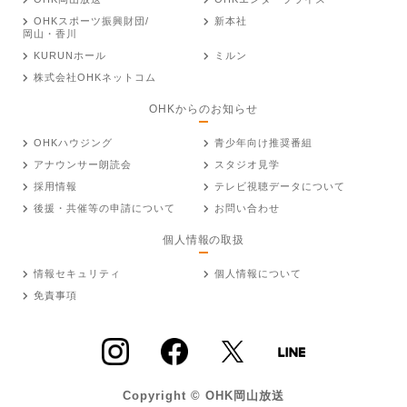
OHKスポーツ振興財団/
新本社
岡山・香川
KURUNホール
ミルン
株式会社OHKネットコム
OHKからのお知らせ
OHKハウジング
青少年向け推奨番組
アナウンサー朗読会
スタジオ見学
採用情報
テレビ視聴データについて
後援・共催等の申請について
お問い合わせ
個人情報の取扱
情報セキュリティ
個人情報について
免責事項
Copyright © OHK岡山放送