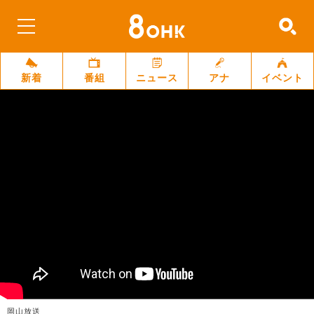
新着
番組
ニュース
アナ
イベント
岡山放送