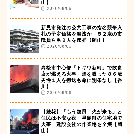
山】
2026/08/06
新見市発注の公共工事の指名競争入
札の予定価格を漏洩か ５２歳の市
職員ら男２人を逮捕【岡山】
2026/08/06
高松市中心部「トキワ新町」で飲食
店が燃える火事 煙を吸った８６歳
男性１人を搬送も命に別条なし【香
川】
2026/08/06
【続報】「もう熱風…火が来る」と
住民は不安な夜 早島町の住宅地で
火事 建設会社の作業場を全焼【岡
山】