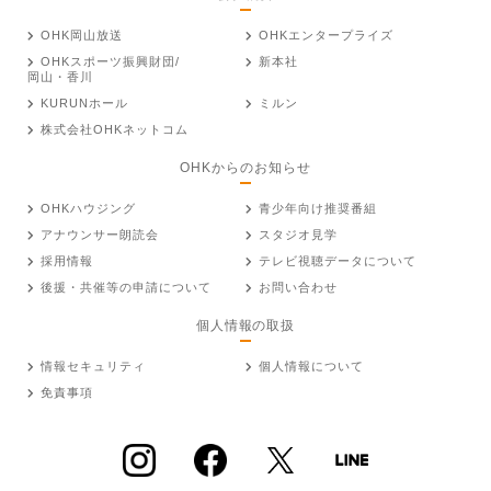
OHK岡山放送
OHKエンタープライズ
OHKスポーツ振興財団/
新本社
岡山・香川
KURUNホール
ミルン
株式会社OHKネットコム
OHKからのお知らせ
OHKハウジング
青少年向け推奨番組
アナウンサー朗読会
スタジオ見学
採用情報
テレビ視聴データについて
後援・共催等の申請について
お問い合わせ
個人情報の取扱
情報セキュリティ
個人情報について
免責事項