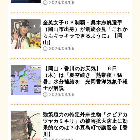
2026/08/06
全英女子ＯＰ制覇・桑木志帆選手
（岡山市出身）が凱旋会見「これか
らもキラキラできるように」【岡
山】
2026/08/05
【岡山・香川のお天気】 ６日
（木）は「夏空続き 熱帯夜・猛
暑」水分補給を 光岡香洋気象予報
士が解説
2026/08/05
強繁殖力の特定外来生物「クビアカ
ツヤカミキリ」の被害拡大防止に効
果的なのは？小豆島町で講習会【香
川】