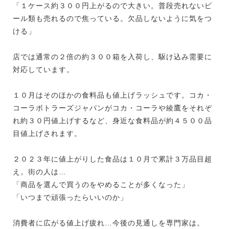
「１ケース約３００円上がるので大きい。普段売れないビ
ール類も売れるので焦っている。欠品しないように気をつ
ける」
店では通常の２倍の約３００箱を入荷し、駆け込み需要に
対応しています。
１０月はそのほかの食料品も値上げラッシュです。コカ・
コーラボトラーズジャパンがコカ・コーラや綾鷹をそれぞ
れ約３０円値上げするなど、身近な食料品が約４５００品
目値上げされます。
２０２３年に値上がりした食品は１０月で累計３万品目超
え。街の人は…
「商品を選んで買うのをやめることが多くなった」
「いつまで頑張ったらいいのか」
消費者に広がる値上げ疲れ…今後の見通しを専門家は。