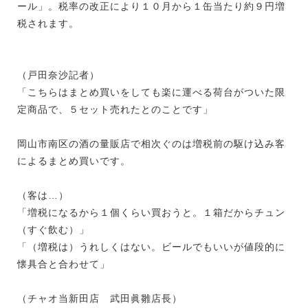
ール」。税率の改正により１０月から１缶当たり約９円増
税されます。
（戸田奈沙記者）
「こちらはまとめ買いをしても楽に運べる荷台がついた限
定商品で、５セット売れたとのことです」
岡山市南区の酒の量販店で相次ぐのは増税前の駆け込み客
によるまとめ買いです。
（客は…）
「増税になるから１個くらい買おうと。１箱だからチュン
（すぐ飲む）」
「（増税は）うれしくはない。ビールでもいいが値段的に
懐具合と合わせて」
（チャオ当新田店 武田眞雛店長）