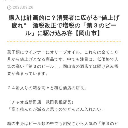
2023.09.26
購入は計画的に？消費者に広がる“値上げ
疲れ” 酒税改正で増税の「第３のビー
ル」に駆け込み客【岡山市】
菓子類にウインナーにオリーブオイル。これらは全て１０
月から値上げとなる商品です。中でも注目は、低価格で人
気の高い「第３のビール」。岡山市の酒店では駆け込み需
要が高まっています。
２４缶入りの箱を高々と積む酒店の店長。
（チャオ当新田店 武田眞雛店長）
「高く積んだが減ると思うのでどんどん入れたい」
箱の中身はビール類の中でも割安さから人気の「第３のビ