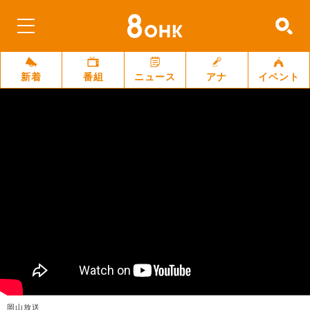
新着
番組
ニュース
アナ
イベント
岡山放送