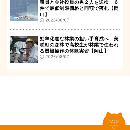
職員と会社役員の男２人を送検 ６
件で最低制限価格と同額で落札【岡
山】
2026/08/07
効率化進む林業の担い手育成へ 美
咲町の森林で高校生が林業で使われ
る機械操作の体験実習【岡山】
2026/08/07