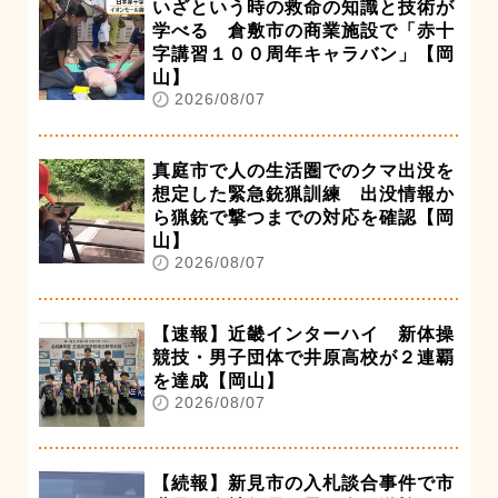
いざという時の救命の知識と技術が
学べる 倉敷市の商業施設で「赤十
字講習１００周年キャラバン」【岡
山】
2026/08/07
真庭市で人の生活圏でのクマ出没を
想定した緊急銃猟訓練 出没情報か
ら猟銃で撃つまでの対応を確認【岡
山】
2026/08/07
【速報】近畿インターハイ 新体操
競技・男子団体で井原高校が２連覇
を達成【岡山】
2026/08/07
【続報】新見市の入札談合事件で市