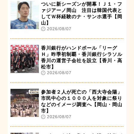
ついに新シーズンが開幕！Ｊ１・フ
ァジアーノ岡山 注目は韓国代表と
してＷ杯経験のナ・サンホ選手【岡
山】
2026/08/07
香川銀行がハンドボール「リーグ
Ｈ」昨季初制覇・香川銀行シラソル
香川の運営子会社を設立【香川・高
松市】
2026/08/07
参加者２人が死亡の「西大寺会陽」
市民中心の１０００人を対象に祭り
などのイメージ調査へ【岡山・岡山
市】
2026/08/07