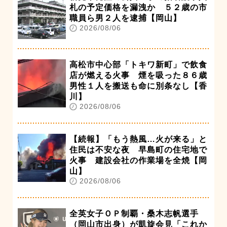
札の予定価格を漏洩か ５２歳の市
職員ら男２人を逮捕【岡山】
2026/08/06
高松市中心部「トキワ新町」で飲食
店が燃える火事 煙を吸った８６歳
男性１人を搬送も命に別条なし【香
川】
2026/08/06
【続報】「もう熱風…火が来る」と
住民は不安な夜 早島町の住宅地で
火事 建設会社の作業場を全焼【岡
山】
2026/08/06
全英女子ＯＰ制覇・桑木志帆選手
（岡山市出身）が凱旋会見「これか