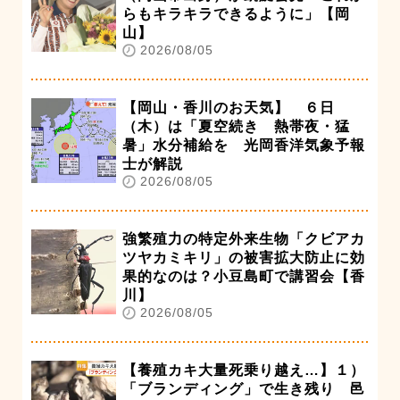
らもキラキラできるように」【岡
山】
2026/08/05
【岡山・香川のお天気】 ６日
（木）は「夏空続き 熱帯夜・猛
暑」水分補給を 光岡香洋気象予報
士が解説
2026/08/05
強繁殖力の特定外来生物「クビアカ
ツヤカミキリ」の被害拡大防止に効
果的なのは？小豆島町で講習会【香
川】
2026/08/05
【養殖カキ大量死乗り越え…】１）
「ブランディング」で生き残り 邑