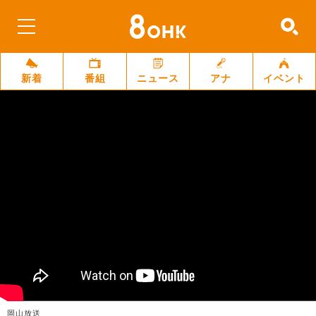
新着
番組
ニュース
アナ
イベント
岡山放送