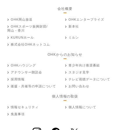
会社概要
OHK岡山放送
OHKエンタープライズ
OHKスポーツ振興財団/
新本社
岡山・香川
KURUNホール
ミルン
株式会社OHKネットコム
OHKからのお知らせ
OHKハウジング
青少年向け推奨番組
アナウンサー朗読会
スタジオ見学
採用情報
テレビ視聴データについて
後援・共催等の申請について
お問い合わせ
個人情報の取扱
情報セキュリティ
個人情報について
免責事項