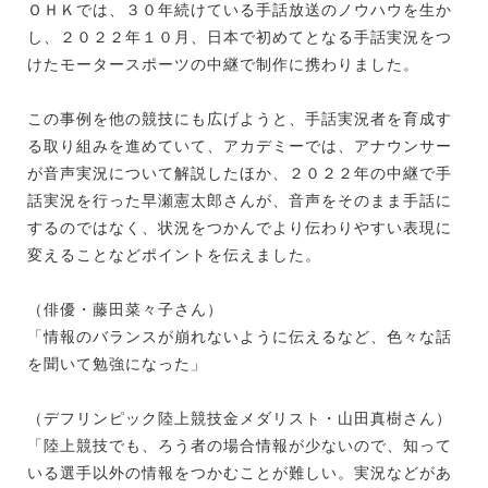
ＯＨＫでは、３０年続けている手話放送のノウハウを生か
し、２０２２年１０月、日本で初めてとなる手話実況をつ
けたモータースポーツの中継で制作に携わりました。
この事例を他の競技にも広げようと、手話実況者を育成す
る取り組みを進めていて、アカデミーでは、アナウンサー
が音声実況について解説したほか、２０２２年の中継で手
話実況を行った早瀬憲太郎さんが、音声をそのまま手話に
するのではなく、状況をつかんでより伝わりやすい表現に
変えることなどポイントを伝えました。
（俳優・藤田菜々子さん）
「情報のバランスが崩れないように伝えるなど、色々な話
を聞いて勉強になった」
（デフリンピック陸上競技金メダリスト・山田真樹さん）
「陸上競技でも、ろう者の場合情報が少ないので、知って
いる選手以外の情報をつかむことが難しい。実況などがあ