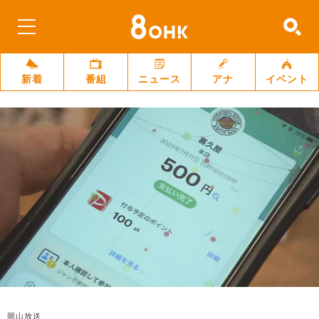
新着
番組
ニュース
アナ
イベント
岡山放送