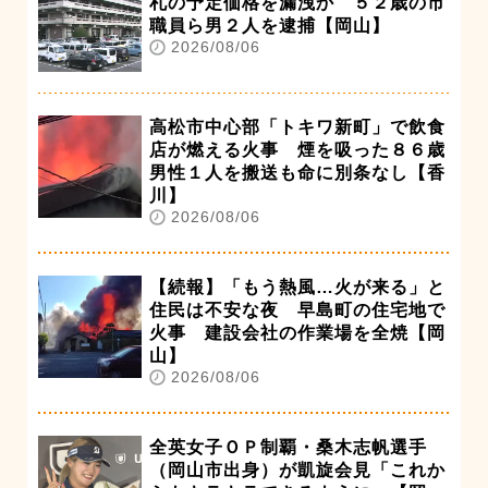
札の予定価格を漏洩か ５２歳の市
職員ら男２人を逮捕【岡山】
2026/08/06
高松市中心部「トキワ新町」で飲食
店が燃える火事 煙を吸った８６歳
男性１人を搬送も命に別条なし【香
川】
2026/08/06
【続報】「もう熱風…火が来る」と
住民は不安な夜 早島町の住宅地で
火事 建設会社の作業場を全焼【岡
山】
2026/08/06
全英女子ＯＰ制覇・桑木志帆選手
（岡山市出身）が凱旋会見「これか