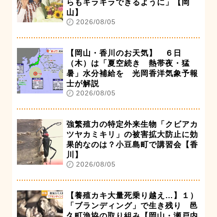
らもキラキラできるように」【岡
山】
2026/08/05
【岡山・香川のお天気】 ６日
（木）は「夏空続き 熱帯夜・猛
暑」水分補給を 光岡香洋気象予報
士が解説
2026/08/05
強繁殖力の特定外来生物「クビアカ
ツヤカミキリ」の被害拡大防止に効
果的なのは？小豆島町で講習会【香
川】
2026/08/05
【養殖カキ大量死乗り越え…】１）
「ブランディング」で生き残り 邑
久町漁協の取り組み【岡山・瀬戸内