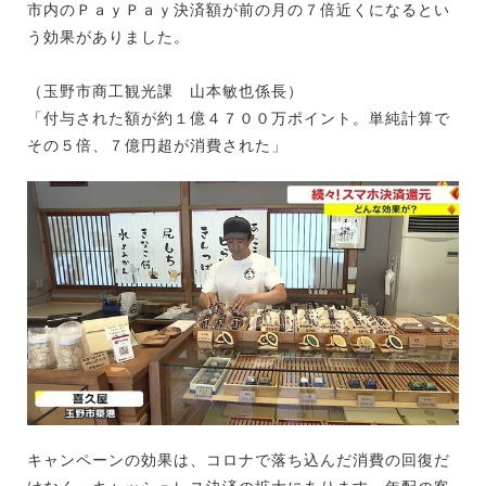
市内のＰａｙＰａｙ決済額が前の月の７倍近くになるとい
う効果がありました。
（玉野市商工観光課 山本敏也係長）
「付与された額が約１億４７００万ポイント。単純計算で
その５倍、７億円超が消費された」
キャンペーンの効果は、コロナで落ち込んだ消費の回復だ