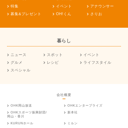
特集
イベント
アナウンサー
募集&プレゼント
OH!くん
さりお
暮らし
ニュース
スポット
イベント
グルメ
レシピ
ライフスタイル
スペシャル
会社概要
OHK岡山放送
OHKエンタープライズ
OHKスポーツ振興財団/
新本社
岡山・香川
KURUNホール
ミルン