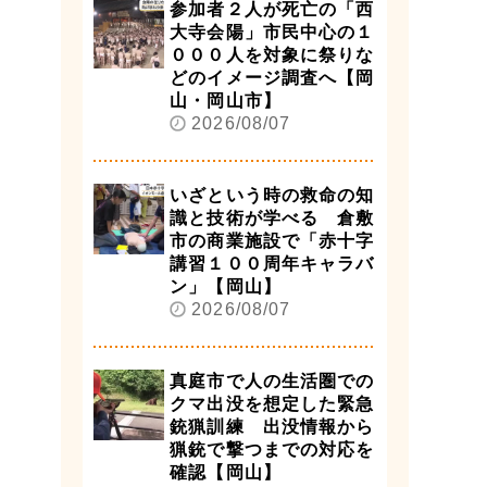
参加者２人が死亡の「西
大寺会陽」市民中心の１
０００人を対象に祭りな
どのイメージ調査へ【岡
山・岡山市】
2026/08/07
いざという時の救命の知
識と技術が学べる 倉敷
市の商業施設で「赤十字
講習１００周年キャラバ
ン」【岡山】
2026/08/07
真庭市で人の生活圏での
クマ出没を想定した緊急
銃猟訓練 出没情報から
猟銃で撃つまでの対応を
確認【岡山】