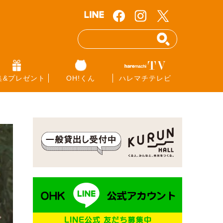
集&プレゼント
OH!くん
ハレマチテレビ