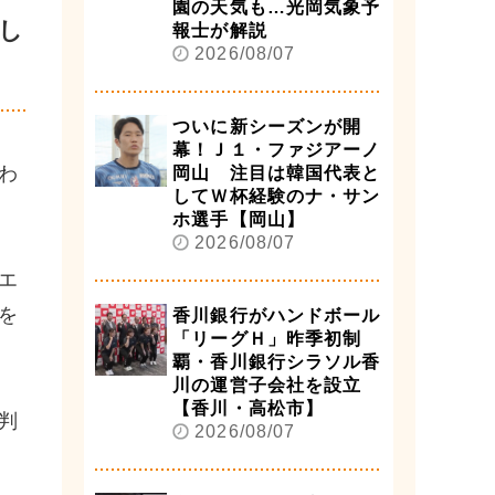
園の天気も…光岡気象予
し
報士が解説
2026/08/07
ついに新シーズンが開
幕！Ｊ１・ファジアーノ
わ
岡山 注目は韓国代表と
してＷ杯経験のナ・サン
ホ選手【岡山】
2026/08/07
エ
を
香川銀行がハンドボール
「リーグＨ」昨季初制
覇・香川銀行シラソル香
川の運営子会社を設立
【香川・高松市】
判
2026/08/07