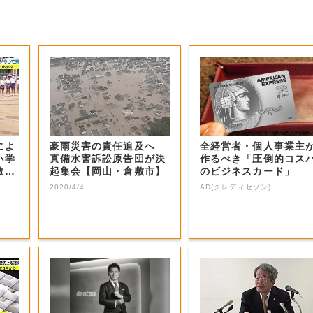
によ
豪雨災害の責任追及へ
全経営者・個人事業主
小学
真備水害訴訟原告団が決
作るべき「圧倒的コス
敷
起集会【岡山・倉敷市】
のビジネスカード」
2020/4/4
AD(クレディセゾン)