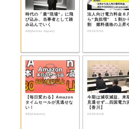
時代の「最"現場"」に飛
法人向け電力料金８
び込み、当事者として踏
ら“負担増” １割か
み込んでいく
割 燃料価格の上昇
安の影響で ...
AD(dentsu Japan)
2022/5/31
【毎日変わる】Amazon
今期は減収減益、来
タイムセールが見逃せな
見通せず…四国電力
い！
【香川】
AD(Amazon)
2020/4/28