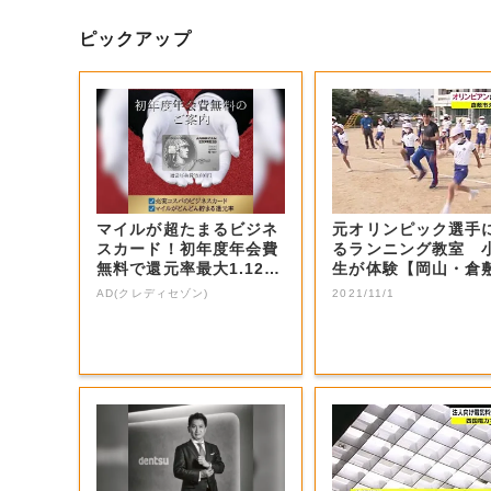
ピックアップ
マイルが超たまるビジネ
元オリンピック選手
スカード！初年度年会費
るランニング教室 
無料で還元率最大1.12
生が体験【岡山・倉
5%
市】
AD(クレディセゾン)
2021/11/1