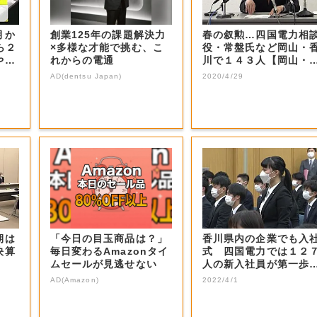
月か
創業125年の課題解決力
春の叙勲…四国電力相
ら２
×多様な才能で挑む、こ
役・常盤氏など岡山・
や円
れからの電通
川で１４３人【岡山・
川】
AD(dentsu Japan)
2020/4/29
期は
「今日の目玉商品は？」
香川県内の企業でも入
決算
毎日変わるAmazonタイ
式 四国電力では１２
ムセールが見逃せない
人の新入社員が第一歩
み出す【香川・...
AD(Amazon)
2022/4/1