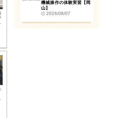
機械操作の体験実習【岡
山】
談
2026/08/07
香
香
社
７
踏