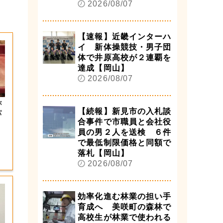
2026/08/07
【速報】近畿インターハ
イ 新体操競技・男子団
体で井原高校が２連覇を
達成【岡山】
2026/08/07
が
【続報】新見市の入札談
パ
合事件で市職員と会社役
員の男２人を送検 ６件
で最低制限価格と同額で
落札【岡山】
2026/08/07
効率化進む林業の担い手
育成へ 美咲町の森林で
高校生が林業で使われる