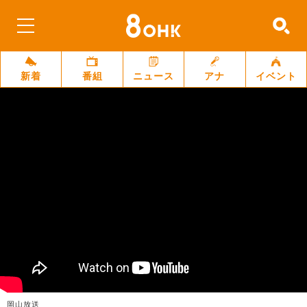
新着
番組
ニュース
アナ
イベント
岡山放送