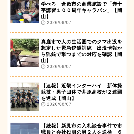
学べる 倉敷市の商業施設で「赤十
字講習１００周年キャラバン」【岡
山】
2026/08/07
真庭市で人の生活圏でのクマ出没を
想定した緊急銃猟訓練 出没情報か
ら猟銃で撃つまでの対応を確認【岡
山】
2026/08/07
【速報】近畿インターハイ 新体操
競技・男子団体で井原高校が２連覇
を達成【岡山】
2026/08/07
【続報】新見市の入札談合事件で市
職員と会社役員の男２人を送検 ６