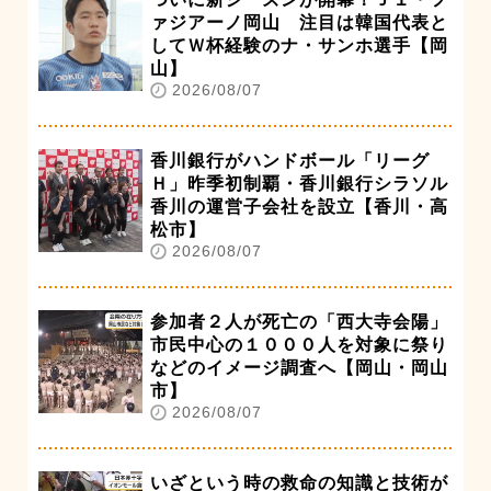
ァジアーノ岡山 注目は韓国代表と
してＷ杯経験のナ・サンホ選手【岡
山】
2026/08/07
香川銀行がハンドボール「リーグ
Ｈ」昨季初制覇・香川銀行シラソル
香川の運営子会社を設立【香川・高
松市】
2026/08/07
参加者２人が死亡の「西大寺会陽」
市民中心の１０００人を対象に祭り
などのイメージ調査へ【岡山・岡山
市】
2026/08/07
いざという時の救命の知識と技術が