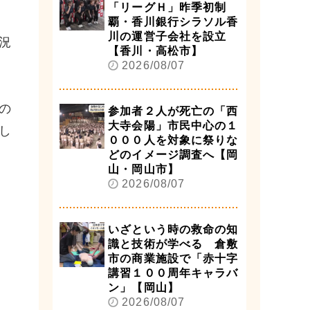
「リーグＨ」昨季初制
覇・香川銀行シラソル香
川の運営子会社を設立
況
【香川・高松市】
2026/08/07
の
参加者２人が死亡の「西
大寺会陽」市民中心の１
し
０００人を対象に祭りな
どのイメージ調査へ【岡
山・岡山市】
2026/08/07
いざという時の救命の知
識と技術が学べる 倉敷
市の商業施設で「赤十字
講習１００周年キャラバ
ン」【岡山】
2026/08/07