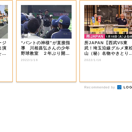
ージ
“バントの神様”が直接指
所JAPAN【西武VS東
出演
導 川相昌弘さんの少年
武！埼玉沿線グルメ東
を射
野球教室 ２年ぶり開催
山（秘）名物やきとり
【岡山・岡山...
秩父ホルモン...
2022/1/16
2022/1/16
Recommended by