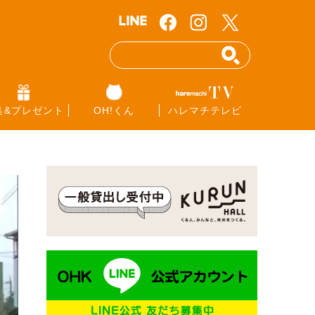
集&プレゼント
OH!くん
ハレマチテレビ