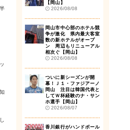
【岡山】
半
2026/08/08
岡山市中心部のホテル競
争が激化 県内最大客室
数の新ホテルがオープ
ン 周辺もリニューアル
相次ぐ【岡山】
2026/08/08
ッ
ついに新シーズンが開
幕！Ｊ１・ファジアーノ
岡山 注目は韓国代表と
知
してＷ杯経験のナ・サン
ホ選手【岡山】
2026/08/07
し
香川銀行がハンドボール