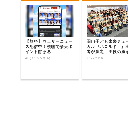
【無料】ウェザーニュー
岡山子ども未来ミュ
ス配信中！視聴で楽天ポ
カル『ハロルド！』
イント貯まる
者が決定 主役の座
止めた感想は…...
AD(Rチャンネル)
2022/1/16