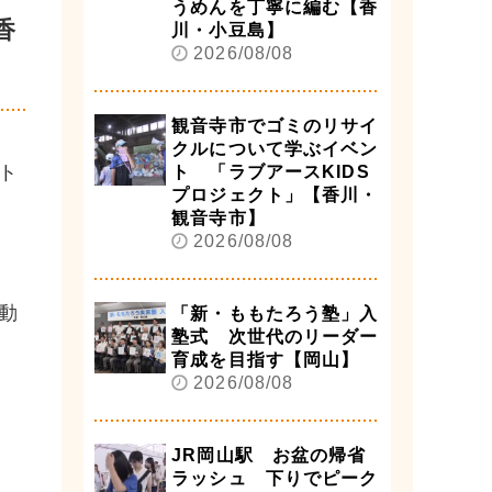
うめんを丁寧に編む【香
香
川・小豆島】
2026/08/08
観音寺市でゴミのリサイ
クルについて学ぶイベン
ト
ト 「ラブアースKIDS
プロジェクト」【香川・
観音寺市】
2026/08/08
動
「新・ももたろう塾」入
塾式 次世代のリーダー
育成を目指す【岡山】
2026/08/08
JR岡山駅 お盆の帰省
ラッシュ 下りでピーク