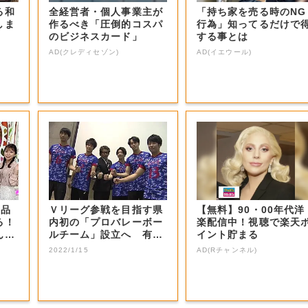
る和
全経営者・個人事業主が
「持ち家を売る時のNG
しま
作るべき「圧倒的コスパ
行為」知ってるだけで
のビジネスカード」
する事とは
AD(クレディセゾン)
AD(イエウール)
商品
Ｖリーグ参戦を目指す県
【無料】90・00年代洋
る！
内初の「プロバレーボー
楽配信中！視聴で楽天
ん？
ルチーム」設立へ 有望
イント貯まる
選手などの受け...
2022/1/15
AD(Rチャンネル)