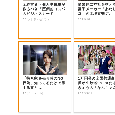
全経営者・個人事業主が
愛媛県に本社を構え
作るべき「圧倒的コスパ
菓子メーカー「あわ
のビジネスカード」
堂」の工場直売店。
AD(クレディセゾン)
2022/4/8
「持ち家を売る時のNG
1万円分の全国共通
行為」知ってるだけで得
券が生放送中に当た
する事とは
きょうの「なんしょ
生電話クイズ」...
AD(イエウール)
2022/5/11