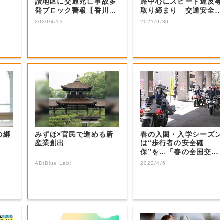
讃地区に交通死亡事故多
路中心にスピード違反
発ブロック警報【香川】
取り締まり 交通安全
| OHK...
動最終日 ３０...
2020/4/13
2021/9/30
の継
みずほ×官民で進める新
春の入園・入学シーズ
産業創出
は“歩行者の安全確
保”を…「春の全国交通
安全運動」４月１５...
AD(Blue Lab)
2022/4/6