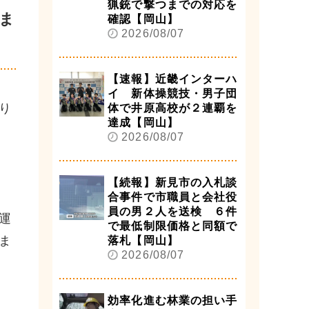
猟銃で撃つまでの対応を
ま
確認【岡山】
2026/08/07
【速報】近畿インターハ
イ 新体操競技・男子団
り
体で井原高校が２連覇を
達成【岡山】
2026/08/07
【続報】新見市の入札談
合事件で市職員と会社役
員の男２人を送検 ６件
運
で最低制限価格と同額で
ま
落札【岡山】
2026/08/07
効率化進む林業の担い手