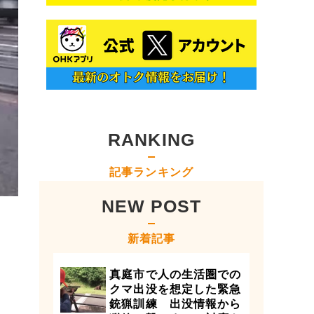
RANKING
記事ランキング
NEW POST
新着記事
真庭市で人の生活圏での
クマ出没を想定した緊急
銃猟訓練 出没情報から