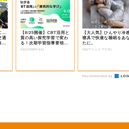
に…
【8/25開催】CBT活用と
【大人気】ひんやり冷
交通
質の高い探究学習で変わ
寝具で快適な睡眠をあ
路で
る！次期学習指導要領を
たに。
見据えた...
AD(COMPASS)
AD(アイリスプラザ)
Recommended by