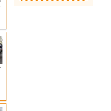
等
運
ン