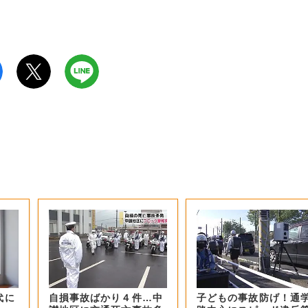
代に
自損事故ばかり４件…中
子どもの事故防げ！通