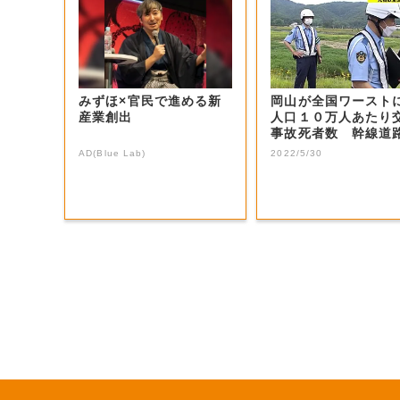
みずほ×官民で進める新
岡山が全国ワースト
産業創出
人口１０万人あたり
事故死者数 幹線道
多発【岡山】
AD(Blue Lab)
2022/5/30