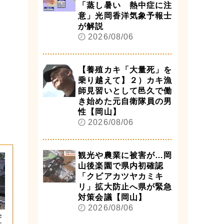
「蒸し暑い 熱中症に注
意」光岡香洋気象予報士
が解説
2026/08/06
【養殖カキ「大量死」を
乗り越えて】２）カキ漁
師見習いとして邑久で働
き始めた元自衛隊員の男
性【岡山】
2026/08/06
観光や農業に被害が…岡
山後楽園で県内初確認
「クビアカツヤカミキ
リ」拡大防止へ県が緊急
対策会議【岡山】
2026/08/06
学