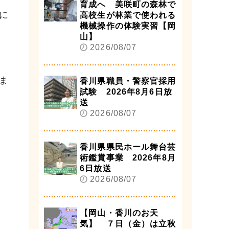
育成へ 美咲町の森林で
に
高校生が林業で使われる
機械操作の体験実習【岡
山】
2026/08/07
ま
香川県職員・警察官採用
試験 2026年8月6日放
送
2026/08/07
香川県県民ホール舞台芸
術鑑賞事業 2026年8月
6日放送
2026/08/07
【岡山・香川のお天
気】 ７日（金）は立秋