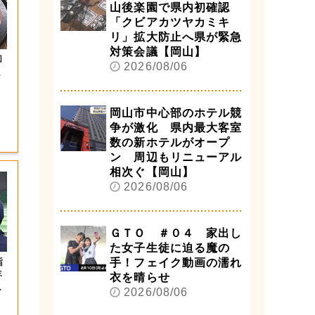
山後楽園で県内初確認
「クビアカツヤカミキ
リ」拡大防止へ県が緊急
対策会議【岡山】
和
2026/08/06
ま
岡山市中心部のホテル競
争が激化 県内最大客室
数の新ホテルがオープ
ン 周辺もリニューアル
相次ぐ【岡山】
2026/08/06
ＧＴＯ ＃０４ 家出し
た女子生徒に迫る魔の
指
手！フェイク動画の濡れ
年
衣を晴らせ
催
2026/08/06