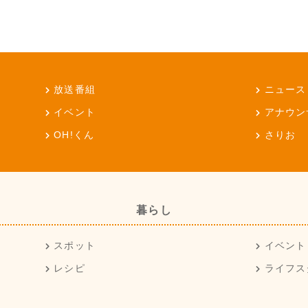
放送番組
ニュース
イベント
アナウン
OH!くん
さりお
暮らし
スポット
イベント
レシピ
ライフス