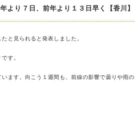
平年より７日、前年より１３日早く【香川】
したと見られると発表しました。
りです。
ています。向こう１週間も、前線の影響で曇りや雨の