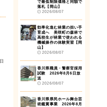
で最低制限価格と同額で
落札【岡山】
2026/08/07
効率化進む林業の担い手
育成へ 美咲町の森林で
高校生が林業で使われる
機械操作の体験実習【岡
山】
2026/08/07
日
香川県職員・警察官採用
試験 2026年8月6日放
送
2026/08/07
香川県県民ホール舞台芸
術鑑賞事業 2026年8月