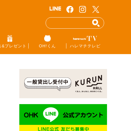
集&プレゼント
OH!くん
ハレマチテレビ