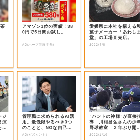
お茶
アマゾン1位の実績！38
愛媛県に本社を構える
0円で5日間お試し。
菓子メーカー「あわし
堂」の工場直売店。
AD(ハーブ健康本舗)
2022/4/8
ージ
管理職に求められるAI活
“バントの神様”が直接
出演
用。最低限やるべき3つ
導 川相昌弘さんの少
を射
のことと、NGな自己認
野球教室 ２年ぶり開
識
【岡山・岡山...
AD(ビズヒント)
2022/1/16