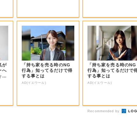
気が
「持ち家を売る時のNG
「持ち家を売る時のNG
ーへ
行為」知ってるだけで得
行為」知ってるだけで
をつ
する事とは
する事とは
AD(イエウール)
AD(イエウール)
Recommended by