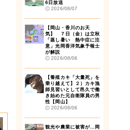
6日放送
2026/08/07
【岡山・香川のお天
気】 ７日（金）は立秋
「蒸し暑い 熱中症に注
意」光岡香洋気象予報士
が解説
2026/08/06
【養殖カキ「大量死」を
乗り越えて】２）カキ漁
師見習いとして邑久で働
き始めた元自衛隊員の男
性【岡山】
2026/08/06
観光や農業に被害が…岡