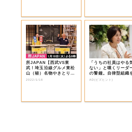
所JAPAN【西武VS東
「うちの社員はやる
武！埼玉沿線グルメ東松
ない」と嘆くリーダ
山（秘）名物やきとり＆
の警鐘。自律型組織
秩父ホルモン...
くる前に外せな...
2022/1/16
AD(ビズヒント)