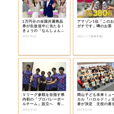
1万円分の全国共通商品
アマゾン1位「この
券が生放送中に当たる！
ガチです」噂のお茶
きょうの「なんしょん？
生電話クイズ」...
2022/5/11
AD(ハーブ健康本舗)
Ｖリーグ参戦を目指す県
岡山子ども未来ミュ
内初の「プロバレーボー
カル『ハロルド！』
ルチーム」設立へ 有望
者が決定 主役の座
選手などの受け...
止めた感想は…...
2022/1/15
2022/1/16