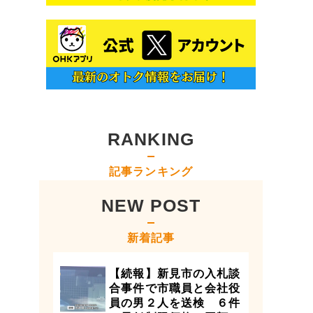
RANKING
記事ランキング
NEW POST
新着記事
【続報】新見市の入札談
合事件で市職員と会社役
員の男２人を送検 ６件