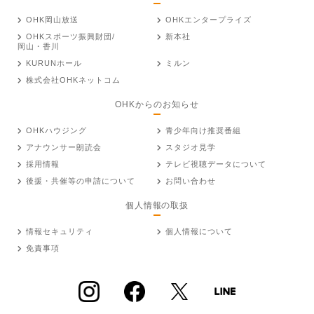
OHK岡山放送
OHKエンタープライズ
OHKスポーツ振興財団/
新本社
岡山・香川
KURUNホール
ミルン
株式会社OHKネットコム
OHKからのお知らせ
OHKハウジング
青少年向け推奨番組
アナウンサー朗読会
スタジオ見学
採用情報
テレビ視聴データについて
後援・共催等の申請について
お問い合わせ
個人情報の取扱
情報セキュリティ
個人情報について
免責事項