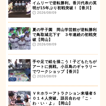
イムリーで逆転勝利。香川代表の英
明が15年ぶり初戦突破！【香川】
2026/08/09
夏の甲子園 岡山学芸館が逆転勝利
で鳥取城北下す ３年連続の初戦突
破【岡山】
2026/08/09
手や足で絵を描こう！子どもたちが
アートに挑戦。小豆島のギャラリー
でワークショップ【香川】
2026/08/09
ＶＲホラーアトラクション来場者５
０１４人突破。語呂合わせ「こ・
わ・い・よ」【岡山】