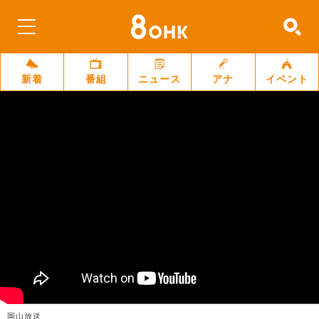
新着
番組
ニュース
アナ
イベント
岡山放送