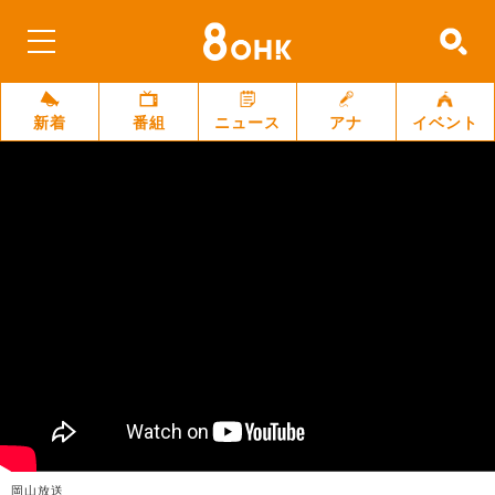
新着
番組
ニュース
アナ
イベント
岡山放送