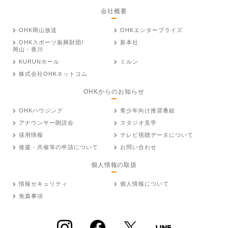
会社概要
OHK岡山放送
OHKエンタープライズ
OHKスポーツ振興財団/
新本社
岡山・香川
KURUNホール
ミルン
株式会社OHKネットコム
OHKからのお知らせ
OHKハウジング
青少年向け推奨番組
アナウンサー朗読会
スタジオ見学
採用情報
テレビ視聴データについて
後援・共催等の申請について
お問い合わせ
個人情報の取扱
情報セキュリティ
個人情報について
免責事項