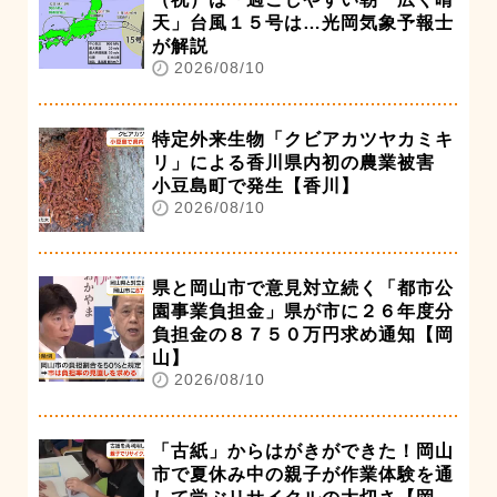
天」台風１５号は…光岡気象予報士
が解説
2026/08/10
特定外来生物「クビアカツヤカミキ
リ」による香川県内初の農業被害
小豆島町で発生【香川】
2026/08/10
県と岡山市で意見対立続く「都市公
園事業負担金」県が市に２６年度分
負担金の８７５０万円求め通知【岡
山】
2026/08/10
「古紙」からはがきができた！岡山
市で夏休み中の親子が作業体験を通