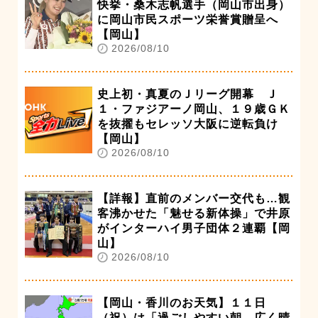
快挙・桑木志帆選手（岡山市出身）
に岡山市民スポーツ栄誉賞贈呈へ
【岡山】
2026/08/10
史上初・真夏のＪリーグ開幕 Ｊ
１・ファジアーノ岡山、１９歳ＧＫ
を抜擢もセレッソ大阪に逆転負け
【岡山】
2026/08/10
【詳報】直前のメンバー交代も…観
客沸かせた「魅せる新体操」で井原
がインターハイ男子団体２連覇【岡
山】
2026/08/10
【岡山・香川のお天気】１１日
（祝）は「過ごしやすい朝 広く晴