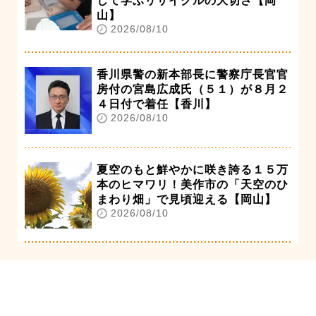
して学ぶリサイクルの大切さ【岡
山】
2026/08/10
香川県警の新本部長に警察庁長官官
房付の宮島広成氏（５１）が８月２
４日付で着任【香川】
2026/08/10
夏空のもと鮮やかに咲き誇る１５万
本のヒマワリ！美作市の「天空のひ
まわり畑」で見頃迎える【岡山】
2026/08/10