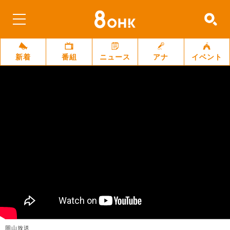
新着
番組
ニュース
アナ
イベント
岡山放送