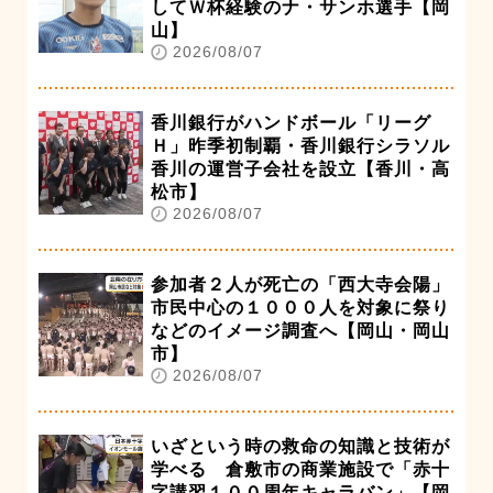
してＷ杯経験のナ・サンホ選手【岡
山】
2026/08/07
香川銀行がハンドボール「リーグ
Ｈ」昨季初制覇・香川銀行シラソル
香川の運営子会社を設立【香川・高
松市】
2026/08/07
参加者２人が死亡の「西大寺会陽」
市民中心の１０００人を対象に祭り
などのイメージ調査へ【岡山・岡山
市】
2026/08/07
いざという時の救命の知識と技術が
学べる 倉敷市の商業施設で「赤十
字講習１００周年キャラバン」【岡