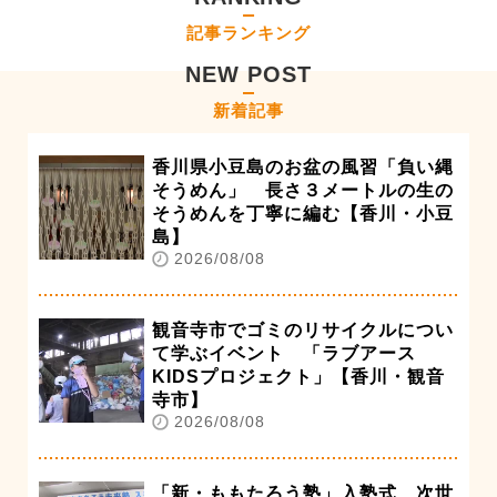
記事ランキング
NEW POST
新着記事
香川県小豆島のお盆の風習「負い縄
そうめん」 長さ３メートルの生の
そうめんを丁寧に編む【香川・小豆
島】
2026/08/08
観音寺市でゴミのリサイクルについ
て学ぶイベント 「ラブアース
KIDSプロジェクト」【香川・観音
寺市】
2026/08/08
「新・ももたろう塾」入塾式 次世