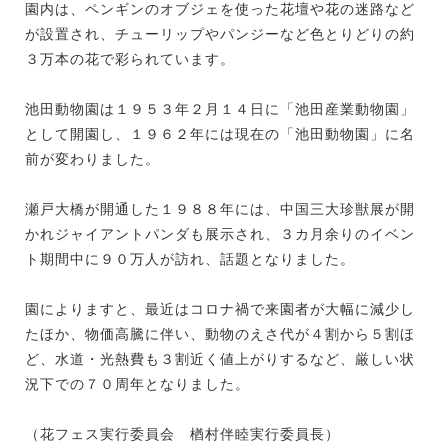
園内は、ペンギンのオブジェを使った花壇や花の迷路など
が設置され、チューリップやパンジーなど色とりどりの約
３万本の花で彩られています。
池田動物園は１９５３年２月１４日に「池田産業動物園」
として開園し、１９６２年には現在の「池田動物園」に名
前が変わりました。
瀬戸大橋が開通した１９８８年には、中国三大珍獣展が開
かれジャイアントパンダも展示され、３カ月余りのイベン
ト期間中に９０万人が訪れ、話題となりました。
園によりますと、最近はコロナ禍で来園者が大幅に減少し
たほか、物価高騰に伴い、動物のえさ代が４割から５割ほ
ど、水道・光熱費も３割近く値上がりするなど、厳しい状
況下での７０周年となりました。
（花フェス実行委員会 楢村伴睦実行委員長）