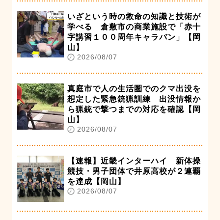
いざという時の救命の知識と技術が
学べる 倉敷市の商業施設で「赤十
字講習１００周年キャラバン」【岡
山】
2026/08/07
真庭市で人の生活圏でのクマ出没を
想定した緊急銃猟訓練 出没情報か
ら猟銃で撃つまでの対応を確認【岡
山】
2026/08/07
【速報】近畿インターハイ 新体操
競技・男子団体で井原高校が２連覇
を達成【岡山】
2026/08/07