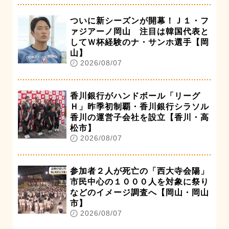
ついに新シーズンが開幕！Ｊ１・フ
ァジアーノ岡山 注目は韓国代表と
してＷ杯経験のナ・サンホ選手【岡
山】
2026/08/07
香川銀行がハンドボール「リーグ
Ｈ」昨季初制覇・香川銀行シラソル
香川の運営子会社を設立【香川・高
松市】
2026/08/07
参加者２人が死亡の「西大寺会陽」
市民中心の１０００人を対象に祭り
などのイメージ調査へ【岡山・岡山
市】
2026/08/07