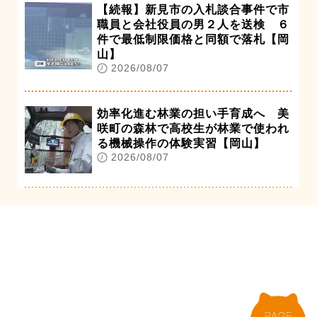
【続報】新見市の入札談合事件で市
職員と会社役員の男２人を送検 ６
件で最低制限価格と同額で落札【岡
山】
2026/08/07
効率化進む林業の担い手育成へ 美
咲町の森林で高校生が林業で使われ
る機械操作の体験実習【岡山】
2026/08/07