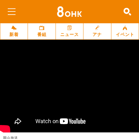
新着
番組
ニュース
アナ
イベント
岡山放送