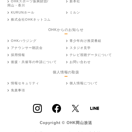
OHKスポーツ振興財団/
新本社
岡山・香川
KURUNホール
ミルン
株式会社OHKネットコム
OHKからのお知らせ
OHKハウジング
青少年向け推奨番組
アナウンサー朗読会
スタジオ見学
採用情報
テレビ視聴データについて
後援・共催等の申請について
お問い合わせ
個人情報の取扱
情報セキュリティ
個人情報について
免責事項
Copyright © OHK岡山放送