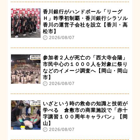
香川銀行がハンドボール「リーグ
Ｈ」昨季初制覇・香川銀行シラソル
香川の運営子会社を設立【香川・高
松市】
2026/08/07
参加者２人が死亡の「西大寺会陽」
市民中心の１０００人を対象に祭り
などのイメージ調査へ【岡山・岡山
市】
2026/08/07
いざという時の救命の知識と技術が
学べる 倉敷市の商業施設で「赤十
字講習１００周年キャラバン」【岡
山】
2026/08/07