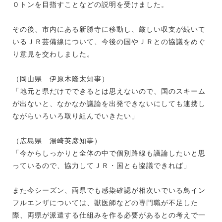
０トンを目指すことなどの説明を受けました。
その後、市内にある新勝寺に移動し、厳しい収支が続いて
いるＪＲ芸備線について、今後の国やＪＲとの協議をめぐ
り意見を交わしました。
（岡山県 伊原木隆太知事）
「地元と県だけでできるとは思えないので、国のスキーム
が出ないと、なかなか議論を出発できないにしても連携し
ながらいろいろ取り組んでいきたい」
（広島県 湯崎英彦知事）
「今からしっかりと全体の中で個別路線も議論したいと思
っているので、協力してＪＲ・国とも協議できれば」
また今シーズン、両県でも感染確認が相次いでいる鳥イン
フルエンザについては、獣医師などの専門職が不足した
際、両県が派遣する仕組みを作る必要があるとの考えで一