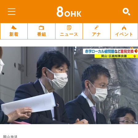
新着
番組
ニュース
アナ
イベント
岡山放送