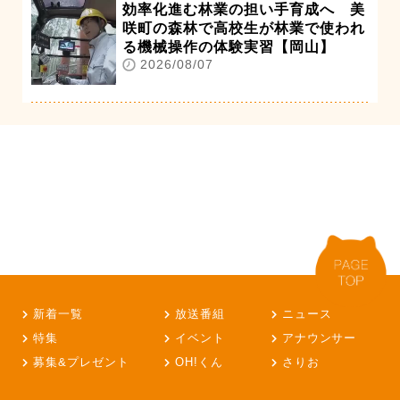
効率化進む林業の担い手育成へ 美
咲町の森林で高校生が林業で使われ
る機械操作の体験実習【岡山】
2026/08/07
新着一覧
放送番組
ニュース
特集
イベント
アナウンサー
募集&プレゼント
OH!くん
さりお