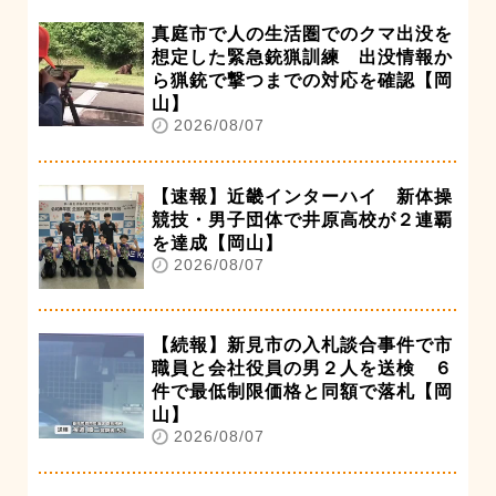
真庭市で人の生活圏でのクマ出没を
想定した緊急銃猟訓練 出没情報か
ら猟銃で撃つまでの対応を確認【岡
山】
2026/08/07
【速報】近畿インターハイ 新体操
競技・男子団体で井原高校が２連覇
を達成【岡山】
2026/08/07
【続報】新見市の入札談合事件で市
職員と会社役員の男２人を送検 ６
件で最低制限価格と同額で落札【岡
山】
2026/08/07