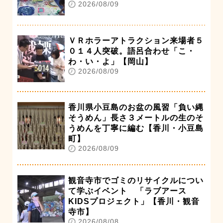
2026/08/09
ＶＲホラーアトラクション来場者５
０１４人突破。語呂合わせ「こ・
わ・い・よ」【岡山】
2026/08/09
香川県小豆島のお盆の風習「負い縄
そうめん」長さ３メートルの生のそ
うめんを丁寧に編む【香川・小豆島
町】
2026/08/09
観音寺市でゴミのリサイクルについ
て学ぶイベント 「ラブアース
KIDSプロジェクト」【香川・観音
寺市】
2026/08/08