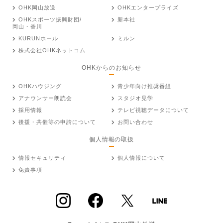
OHK岡山放送
OHKエンタープライズ
OHKスポーツ振興財団/
新本社
岡山・香川
KURUNホール
ミルン
株式会社OHKネットコム
OHKからのお知らせ
OHKハウジング
青少年向け推奨番組
アナウンサー朗読会
スタジオ見学
採用情報
テレビ視聴データについて
後援・共催等の申請について
お問い合わせ
個人情報の取扱
情報セキュリティ
個人情報について
免責事項