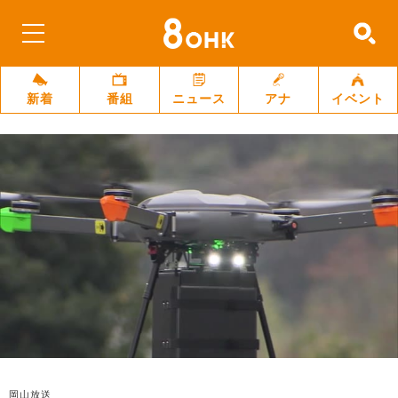
新着
番組
ニュース
アナ
イベント
岡山放送