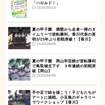
「ハロルド！」
2026/08/10
夏の甲子園 満塁から走者一掃のタ
イムリーで逆転勝利。香川代表の英
明が15年ぶり初戦突破！【香川】
2026/08/09
夏の甲子園 岡山学芸館が逆転勝利
で鳥取城北下す ３年連続の初戦突
破【岡山】
2026/08/09
手や足で絵を描こう！子どもたちが
アートに挑戦。小豆島のギャラリー
でワークショップ【香川】