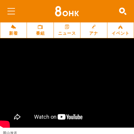
新着
番組
ニュース
アナ
イベント
岡山放送