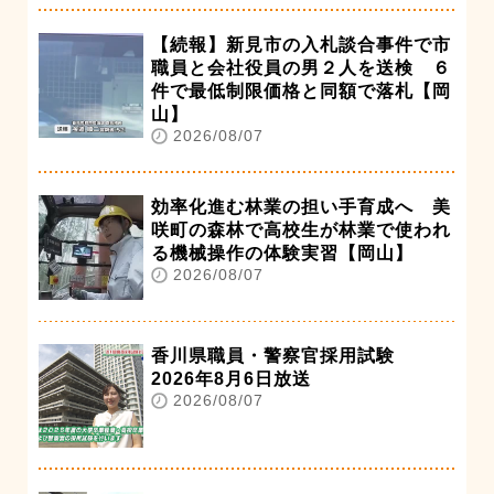
【続報】新見市の入札談合事件で市
職員と会社役員の男２人を送検 ６
件で最低制限価格と同額で落札【岡
山】
2026/08/07
効率化進む林業の担い手育成へ 美
咲町の森林で高校生が林業で使われ
る機械操作の体験実習【岡山】
2026/08/07
香川県職員・警察官採用試験
2026年8月6日放送
2026/08/07