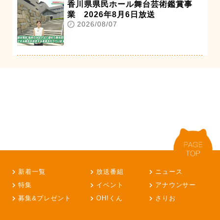
香川県県民ホール舞台芸術鑑賞事
業 2026年8月6日放送
2026/08/07
新着一覧
放送番組
ニュース
特集
イベント
アナウンサー
募集&プレゼント
OH!くん
さりお