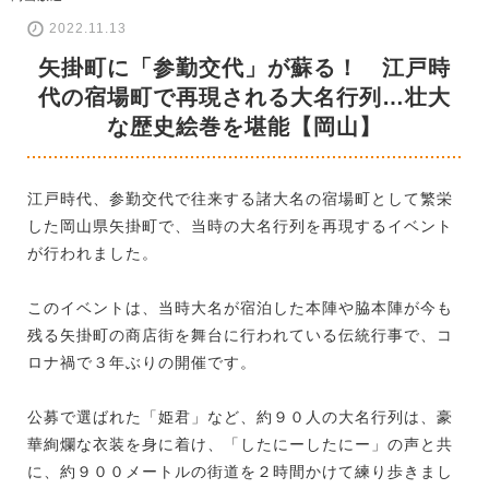
2022.11.13
矢掛町に「参勤交代」が蘇る！ 江戸時
代の宿場町で再現される大名行列…壮大
な歴史絵巻を堪能【岡山】
江戸時代、参勤交代で往来する諸大名の宿場町として繁栄
した岡山県矢掛町で、当時の大名行列を再現するイベント
が行われました。
このイベントは、当時大名が宿泊した本陣や脇本陣が今も
残る矢掛町の商店街を舞台に行われている伝統行事で、コ
ロナ禍で３年ぶりの開催です。
公募で選ばれた「姫君」など、約９０人の大名行列は、豪
華絢爛な衣装を身に着け、「したにーしたにー」の声と共
に、約９００メートルの街道を２時間かけて練り歩きまし