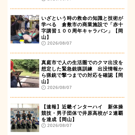
いざという時の救命の知識と技術が
学べる 倉敷市の商業施設で「赤十
字講習１００周年キャラバン」【岡
山】
2026/08/07
真庭市で人の生活圏でのクマ出没を
想定した緊急銃猟訓練 出没情報か
ら猟銃で撃つまでの対応を確認【岡
山】
2026/08/07
【速報】近畿インターハイ 新体操
競技・男子団体で井原高校が２連覇
を達成【岡山】
2026/08/07