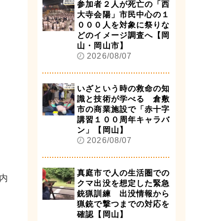
参加者２人が死亡の「西
大寺会陽」市民中心の１
０００人を対象に祭りな
どのイメージ調査へ【岡
山・岡山市】
2026/08/07
いざという時の救命の知
識と技術が学べる 倉敷
市の商業施設で「赤十字
講習１００周年キャラバ
ン」【岡山】
2026/08/07
真庭市で人の生活圏での
内
クマ出没を想定した緊急
銃猟訓練 出没情報から
猟銃で撃つまでの対応を
確認【岡山】