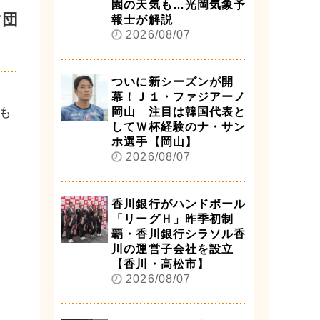
園の天気も…光岡気象予
財団
報士が解説
2026/08/07
ついに新シーズンが開
幕！Ｊ１・ファジアーノ
も
岡山 注目は韓国代表と
してＷ杯経験のナ・サン
ホ選手【岡山】
2026/08/07
香川銀行がハンドボール
「リーグＨ」昨季初制
覇・香川銀行シラソル香
川の運営子会社を設立
【香川・高松市】
2026/08/07