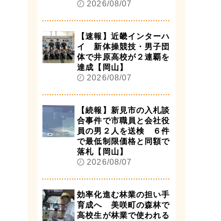
2026/08/07
【速報】近畿インターハ
イ 新体操競技・男子団
体で井原高校が２連覇を
達成【岡山】
2026/08/07
【続報】新見市の入札談
合事件で市職員と会社役
員の男２人を送検 ６件
で最低制限価格と同額で
落札【岡山】
2026/08/07
効率化進む林業の担い手
育成へ 美咲町の森林で
高校生が林業で使われる