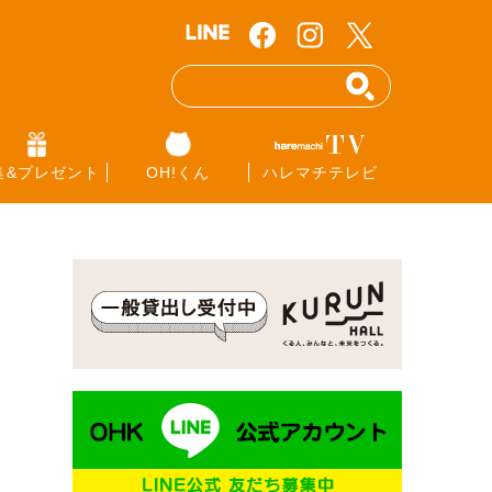
集&プレゼント
OH!くん
ハレマチテレビ