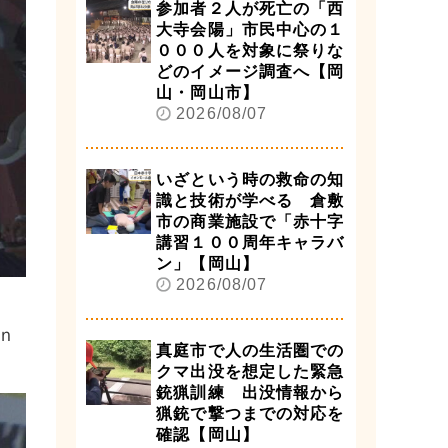
参加者２人が死亡の「西
大寺会陽」市民中心の１
０００人を対象に祭りな
どのイメージ調査へ【岡
山・岡山市】
2026/08/07
いざという時の救命の知
識と技術が学べる 倉敷
市の商業施設で「赤十字
講習１００周年キャラバ
ン」【岡山】
2026/08/07
ｎ
真庭市で人の生活圏での
クマ出没を想定した緊急
銃猟訓練 出没情報から
猟銃で撃つまでの対応を
確認【岡山】