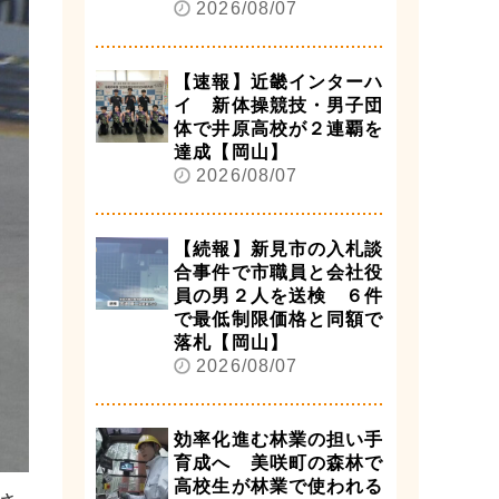
2026/08/07
【速報】近畿インターハ
イ 新体操競技・男子団
体で井原高校が２連覇を
達成【岡山】
2026/08/07
【続報】新見市の入札談
合事件で市職員と会社役
員の男２人を送検 ６件
で最低制限価格と同額で
落札【岡山】
2026/08/07
効率化進む林業の担い手
育成へ 美咲町の森林で
高校生が林業で使われる