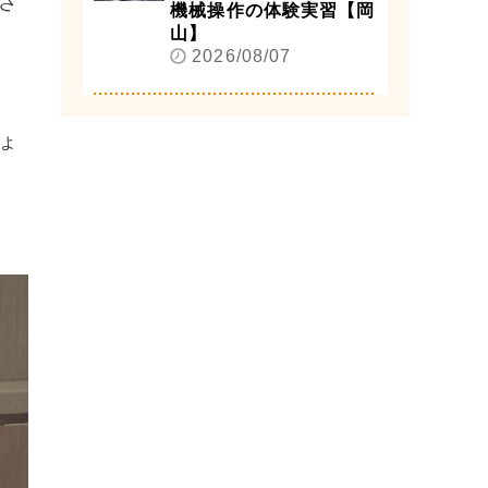
さ
機械操作の体験実習【岡
山】
2026/08/07
ょ