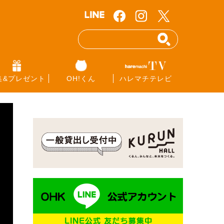
集&プレゼント
OH!くん
ハレマチテレビ