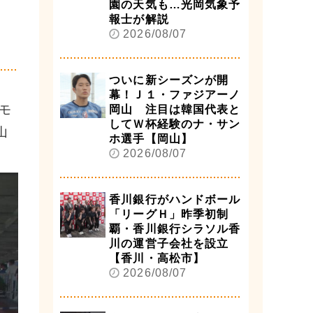
園の天気も…光岡気象予
報士が解説
2026/08/07
ついに新シーズンが開
幕！Ｊ１・ファジアーノ
モ
岡山 注目は韓国代表と
してＷ杯経験のナ・サン
山
ホ選手【岡山】
2026/08/07
香川銀行がハンドボール
「リーグＨ」昨季初制
覇・香川銀行シラソル香
川の運営子会社を設立
【香川・高松市】
2026/08/07