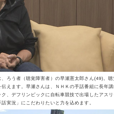
、ろう者（聴覚障害者）の早瀬憲太郎さん(49)。聴
を伝えます。早瀬さんは、ＮＨＫの手話番組に長年講
ック、デフリンピックに自転車競技で出場したアスリ
手話実況」にこだわりたいと力を込めます。