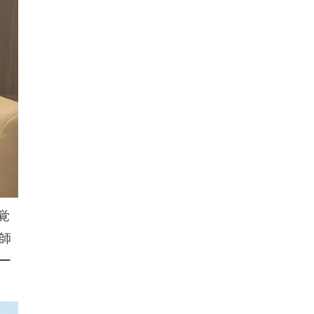
覚
師
ー