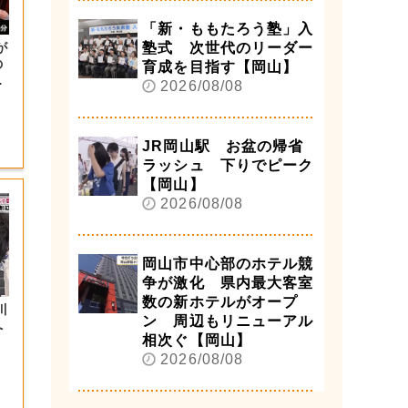
「新・ももたろう塾」入
が
塾式 次世代のリーダー
の
育成を目指す【岡山】
大
2026/08/08
JR岡山駅 お盆の帰省
ラッシュ 下りでピーク
【岡山】
2026/08/08
岡山市中心部のホテル競
争が激化 県内最大客室
数の新ホテルがオープ
川
ン 周辺もリニューアル
へ
相次ぐ【岡山】
2026/08/08