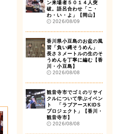
ン来場者５０１４人突
破。語呂合わせ「こ・
わ・い・よ」【岡山】
2026/08/09
香川県小豆島のお盆の風
習「負い縄そうめん」
長さ３メートルの生のそ
うめんを丁寧に編む【香
川・小豆島】
2026/08/08
観音寺市でゴミのリサイ
クルについて学ぶイベン
ト 「ラブアースKIDS
プロジェクト」【香川・
観音寺市】
2026/08/08