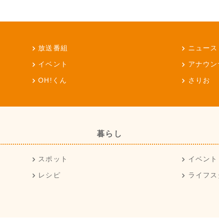
放送番組
ニュース
イベント
アナウン
OH!くん
さりお
暮らし
スポット
イベント
レシピ
ライフス