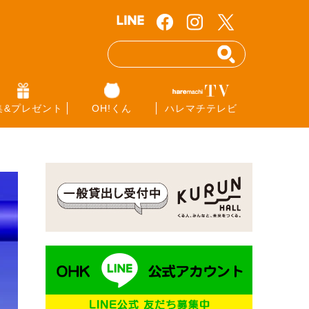
集&プレゼント
OH!くん
ハレマチテレビ