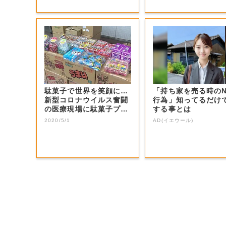
駄菓子で世界を笑顔に…
「持ち家を売る時の
新型コロナウイルス奮闘
行為」知ってるだけ
の医療現場に駄菓子プレ
する事とは
ゼント【岡山】
2020/5/1
AD(イエウール)