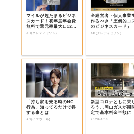
マイルが超たまるビジネ
全経営者・個人事業
スカード！初年度年会費
作るべき「圧倒的コ
無料で還元率最大1.12
のビジネスカード」
5%
AD(クレディセゾン)
AD(クレディセゾン)
「持ち家を売る時のNG
新型コロナともに乗
行為」知ってるだけで得
ろう…岡山ガスが期
する事とは
定で基本料金半額に
山・岡山市】
AD(イエウール)
2020/4/30