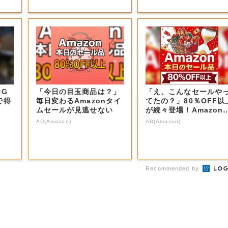
NG
「今日の目玉商品は？」
「え、こんなセールや
で得
毎日変わるAmazonタイ
てたの？」80％OFF以
ムセールが見逃せない
が続々登場！Amazon
本気が...
AD(Amazon)
AD(Amazon)
Recommended by