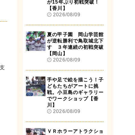
が15年ぶり初戦突破！
】
【香川】
2026/08/09
夏の甲子園 岡山学芸館
が逆転勝利で鳥取城北下
す ３年連続の初戦突破
【岡山】
2026/08/09
支
手や足で絵を描こう！子
どもたちがアートに挑
戦。小豆島のギャラリー
でワークショップ【香
川】
2026/08/09
ＶＲホラーアトラクショ