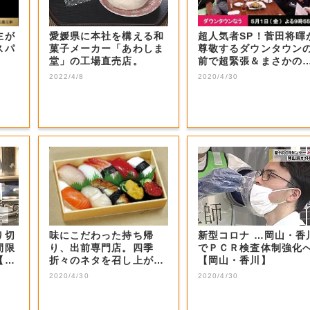
主が
愛媛県に本社を構える和
超人気者SP！菅田将暉
スパ
菓子メーカー「あわしま
尊敬するダウンタウン
堂」の工場直売店。
前で超緊張＆まさかの
号泣！思いを...
2022/4/8
2020/4/30
り切
味にこだわった持ち帰
新型コロナ …岡山・香
間限
り、出前専門店。四季
でＰＣＲ検査体制強化
【岡
折々のネタを召し上が
【岡山・香川】
れ。
2020/4/30
2020/4/30