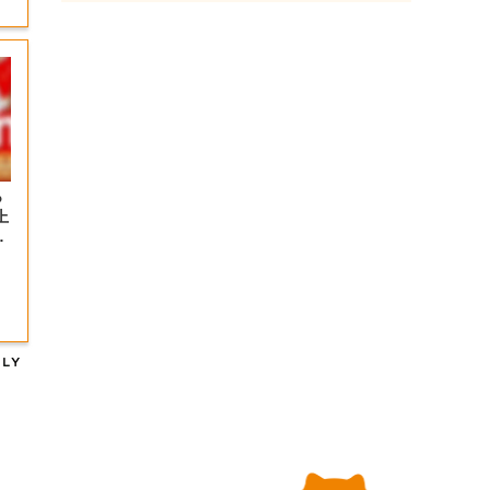
っ
上
の