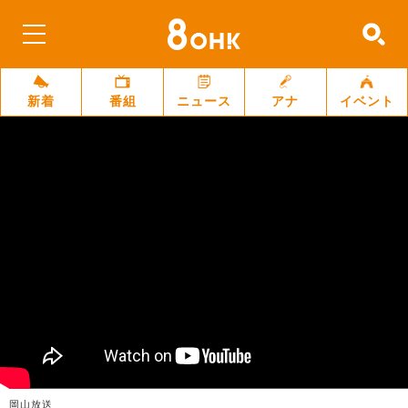
新着
番組
ニュース
アナ
イベント
岡山放送