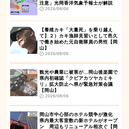
注意」光岡香洋気象予報士が解説
2026/08/06
【養殖カキ「大量死」を乗り越え
て】２）カキ漁師見習いとして邑久
で働き始めた元自衛隊員の男性【岡
山】
2026/08/06
観光や農業に被害が…岡山後楽園で
県内初確認「クビアカツヤカミキ
リ」拡大防止へ県が緊急対策会議
【岡山】
2026/08/06
岡山市中心部のホテル競争が激化
県内最大客室数の新ホテルがオープ
ン 周辺もリニューアル相次ぐ【岡