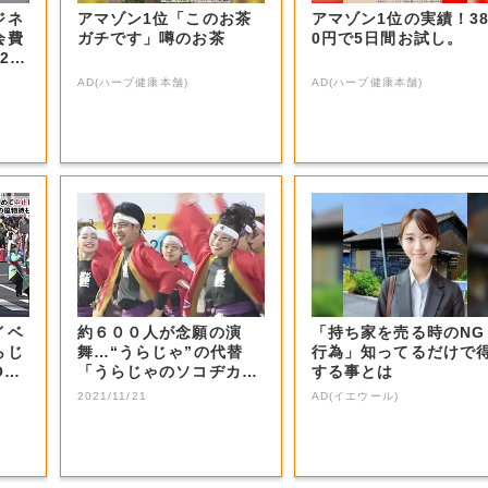
ジネ
アマゾン1位「このお茶
アマゾン1位の実績！3
会費
ガチです」噂のお茶
0円で5日間お試し。
2
AD(ハーブ健康本舗)
AD(ハーブ健康本舗)
イベ
約６００人が念願の演
「持ち家を売る時のNG
らじ
舞…“うらじゃ”の代替
行為」知ってるだけで
「うらじゃのソコヂカラ
する事とは
2021～継承～...
2021/11/21
AD(イエウール)