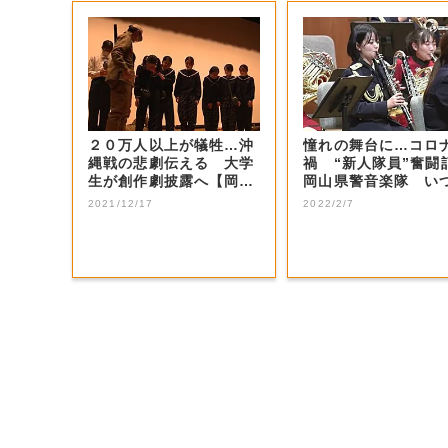
２０万人以上が犠牲…沖
憧れの舞台に…コロ
縄戦の悲劇伝える 大学
禍 “新人隊員”奮
生が創作劇披露へ【岡
岡山県警音楽隊 い
山・津山市】
会える日まで【...
2021/12/17
2022/2/7