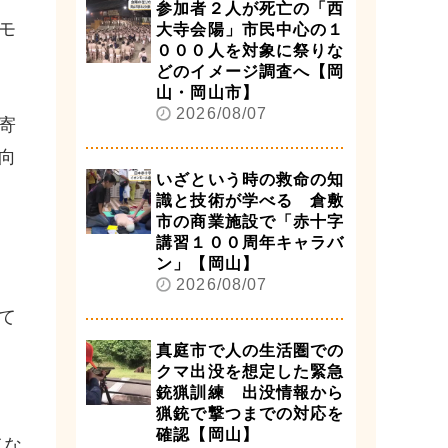
参加者２人が死亡の「西
モ
大寺会陽」市民中心の１
０００人を対象に祭りな
どのイメージ調査へ【岡
山・岡山市】
2026/08/07
寄
向
いざという時の救命の知
識と技術が学べる 倉敷
市の商業施設で「赤十字
講習１００周年キャラバ
ン」【岡山】
2026/08/07
て
真庭市で人の生活圏での
クマ出没を想定した緊急
銃猟訓練 出没情報から
猟銃で撃つまでの対応を
確認【岡山】
てな