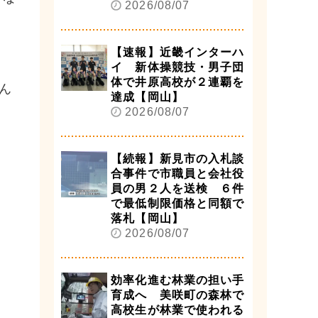
2026/08/07
【速報】近畿インターハ
イ 新体操競技・男子団
体で井原高校が２連覇を
ん
達成【岡山】
2026/08/07
【続報】新見市の入札談
合事件で市職員と会社役
員の男２人を送検 ６件
で最低制限価格と同額で
落札【岡山】
2026/08/07
効率化進む林業の担い手
育成へ 美咲町の森林で
高校生が林業で使われる