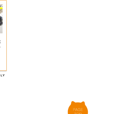
」
大
デ