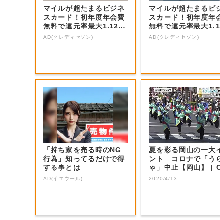
マイルが超たまるビジネ
マイルが超たまるビ
スカード！初年度年会費
スカード！初年度年
無料で還元率最大1.12
無料で還元率最大1.1
5%
5%
AD(クレディセゾン)
AD(クレディセゾン)
「持ち家を売る時のNG
夏を彩る岡山の一大
行為」知ってるだけで得
ント コロナで「う
する事とは
ゃ」中止【岡山】 | OHK
岡山...
AD(イエウール)
2020/4/13