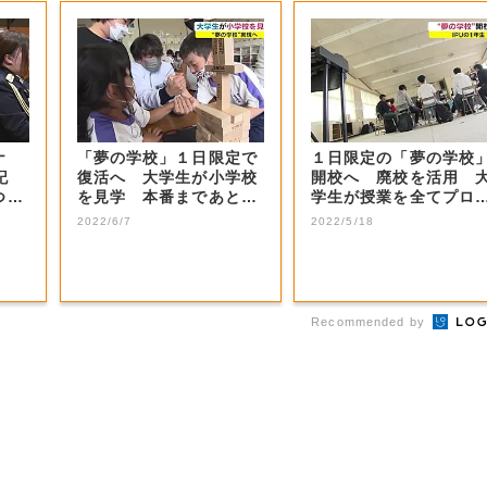
ナ
「夢の学校」１日限定で
１日限定の「夢の学校
闘記
復活へ 大学生が小学校
開校へ 廃校を活用 
つか
を見学 本番まであと４
学生が授業を全てプロ
カ月【岡山】
ュース【岡山・...
2022/6/7
2022/5/18
Recommended by