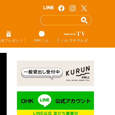
集&プレゼント
OH!くん
ハレマチテレビ