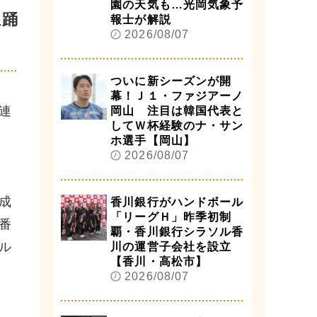
園の天気も…光岡気象予
生踊
報士が解説
2026/08/07
ついに新シーズンが開
幕！Ｊ１・ファジアーノ
連
岡山 注目は韓国代表と
してＷ杯経験のナ・サン
ホ選手【岡山】
2026/08/07
成
香川銀行がハンドボール
「リーグＨ」昨季初制
番
覇・香川銀行シラソル香
ル
川の運営子会社を設立
【香川・高松市】
2026/08/07