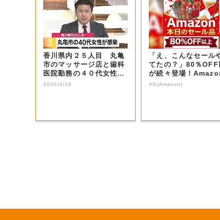
香川県内２５人目 丸亀
「え、こんなセール
市のマッサージ店と歯科
てたの？」80％OF
医院勤務の４０代女性が
が続々登場！Amazo
新型コロナ感染...
本気が...
2020/4/19
AD(Amazon)