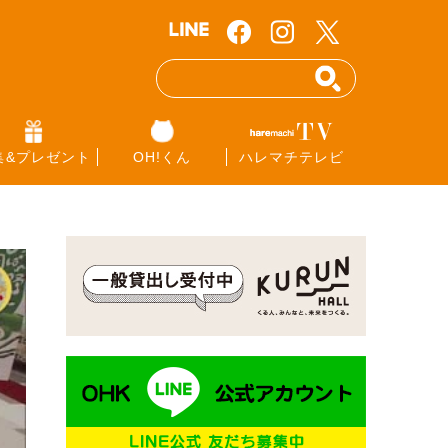
集&プレゼント
OH!くん
ハレマチテレビ