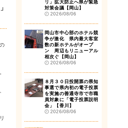
リ」拡大防止へ県が緊急
ジ」
対策会議【岡山】
2026/08/06
岡山市中心部のホテル競
争が激化 県内最大客室
の
数の新ホテルがオープ
ン 周辺もリニューアル
相次ぐ【岡山】
2026/08/06
。
８月３０日投開票の県知
事選で県内初の電子投票
、
を実施の善通寺市で市職
員対象に「電子投票説明
会」【香川】
2026/08/06
リ