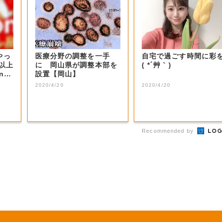
やっ
医療分野の調整を一手
自宅で過ごす時間に彩
F以上
に 岡山県が調整本部を
( *´艸｀)
nの
設置【岡山】
2020/4/20
2020/4/20
Recommended by