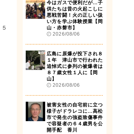
今はガスで便利だが…子
供たちは昔の火起こしに
悪戦苦闘！火の正しい扱
い方を学ぶ体験授業【岡
３５
山・赤磐市】
2026/08/06
広島に原爆が投下され８
１年 津山市で行われた
追悼式に参列の被爆者は
８７歳女性１人に【岡
山】
2026/08/06
被害女性の自宅前に立つ
様子がドラレコに…高松
市で発生の強盗致傷事件
で容疑者の６４歳男を公
開手配 香川