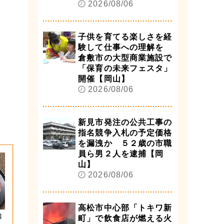
2026/08/06
子供を育てる楽しさを経
験して仕事への理解を
倉敷市の大型商業施設で
「保育の未来フェスタ」
開催【岡山】
2026/08/06
新見市発注の公共工事の
指名競争入札の予定価格
を漏洩か ５２歳の市職
員ら男２人を逮捕【岡
山】
2026/08/06
高松市中心部「トキワ新
和
町」で飲食店が燃える火