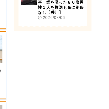
ま
事 煙を吸った８６歳男
性１人を搬送も命に別条
なし【香川】
2026/08/06
、
自