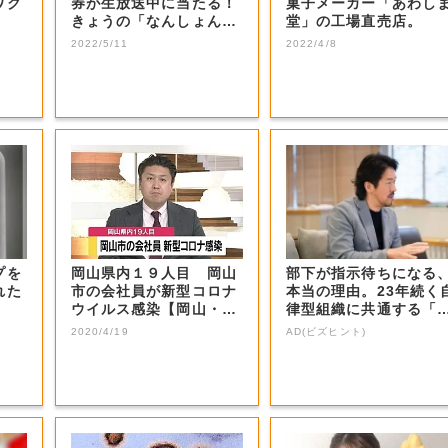
ワク
券が生放送中に当たる！
菓子メーカー「あわし
きょうの「なんしょん？
堂」の工場直売店。
生電話クイズ」...
2022/5/11
2022/4/8
プを
岡山県内１９人目 岡山
部下が指示待ちになる
れた
市の会社員が新型コロナ
本当の理由。23年続く
ウイルス感染【岡山・岡
律型組織に共通する「3
山市】
つの要素」
2020/4/19
AD(ビズヒント)