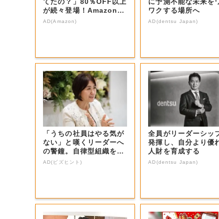
てたの？」80％OFF以上
に予測不能な未来を
が続々登場！Amazonの
ワクする場所へ
本気が...
AD(Amazon)
AD(dentsu Japan)
「うちの社員はやる気が
全員がリーダーシッ
ない」と嘆くリーダーへ
発揮し、自分より優
の警鐘。自律型組織をつ
人財を育成する
くる前に外せな...
AD(ビズヒント)
AD(dentsu Japan)