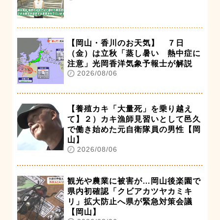
【岡山・香川のお天気】 ７日
（金）は立秋「蒸し暑い 熱中症に
注意」光岡香洋気象予報士が解説
2026/08/06
【養殖カキ「大量死」を乗り越え
て】２）カキ漁師見習いとして邑久
で働き始めた元自衛隊員の男性【岡
山】
2026/08/06
観光や農業に被害が…岡山後楽園で
県内初確認「クビアカツヤカミキ
リ」拡大防止へ県が緊急対策会議
【岡山】