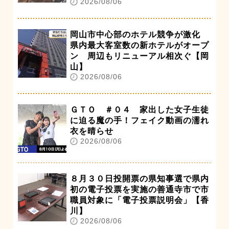
2026/08/06
岡山市中心部のホテル競争が激化
県内最大客室数の新ホテルがオープ
ン 周辺もリニューアル相次ぐ【岡
山】
2026/08/06
ＧＴＯ ＃０４ 家出した女子生徒
に迫る魔の手！フェイク動画の濡れ
衣を晴らせ
2026/08/06
８月３０日投開票の県知事選で県内
初の電子投票を実施の善通寺市で市
職員対象に「電子投票説明会」【香
川】
2026/08/06