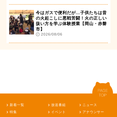
今はガスで便利だが…子供たちは昔
の火起こしに悪戦苦闘！火の正しい
扱い方を学ぶ体験授業【岡山・赤磐
市】
2026/08/06
新着一覧
放送番組
ニュース
特集
イベント
アナウンサー