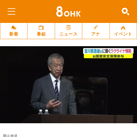
新着
番組
ニュース
アナ
イベント
岡山放送