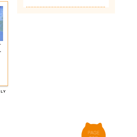
す
へ
】