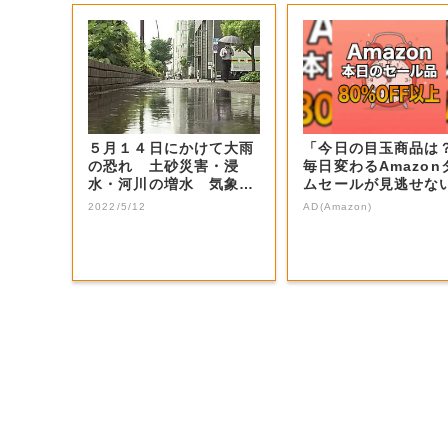
５月１４日にかけて大雨
「今日の目玉商品は
の恐れ 土砂災害・浸
毎日変わるAmazon
水・河川の増水 気象台
ムセールが見逃せな
が注意を呼びかけ...
2022/5/12
AD(Amazon)