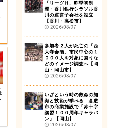
「リーグＨ」昨季初制
覇・香川銀行シラソル香
…
川の運営子会社を設立
特
【香川・高松市】
2026/08/07
参加者２人が死亡の「西
大寺会陽」市民中心の１
０００人を対象に祭りな
どのイメージ調査へ【岡
山・岡山市】
2026/08/07
っ
上
いざという時の救命の知
の
識と技術が学べる 倉敷
市の商業施設で「赤十字
講習１００周年キャラバ
ン」【岡山】
2026/08/07