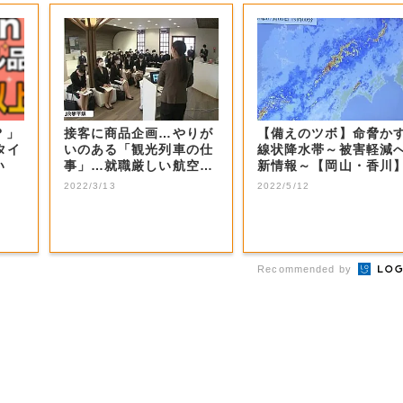
？」
接客に商品企画…やりが
【備えのツボ】命脅か
タイ
いのある「観光列車の仕
線状降水帯～被害軽減
い
事」…就職厳しい航空業
新情報～【岡山・香川
界志望の専門学...
2022/3/13
2022/5/12
Recommended by