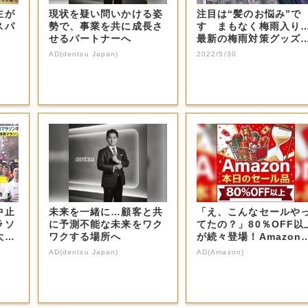
主が
現状を疑い問いかける姿
注目は“髪のお悩み”で
スパ
勢で、事業を共に成長さ
す まもなく梅雨入り
せるパートナーへ
最新の梅雨対策グッズ
集【岡山・香川...
AD(dentsu Japan)
2022/5/30
中止
未来を一緒に…顧客と共
「え、こんなセールや
ラソ
に予測不能な未来をワク
てたの？」80％OFF以
大規
ワクする場所へ
が続々登場！Amazon
本気が...
AD(dentsu Japan)
AD(Amazon)