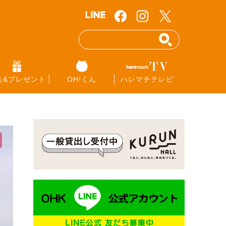
集&プレゼント
OH!くん
ハレマチテレビ