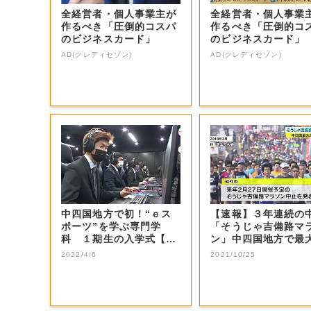
全経営者・個人事業主が
全経営者・個人事業
作るべき「圧倒的コスパ
作るべき「圧倒的コ
のビジネスカード」
のビジネスカード」
AD(クレディセゾン)
AD(クレディセゾン)
中四国地方で初！“ｅス
【速報】３年連続の
ポーツ”を学ぶ専門学
「そうじゃ吉備路マ
科 １期生の入学式【岡
ン」中四国地方で最
山・岡山市】
模の大会【岡山...
2022/4/6
2021/10/25