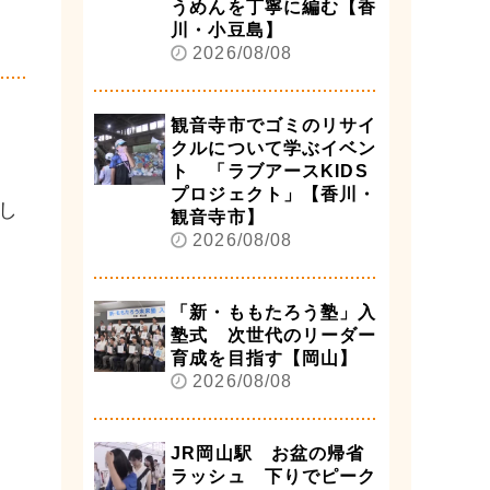
うめんを丁寧に編む【香
川・小豆島】
2026/08/08
観音寺市でゴミのリサイ
クルについて学ぶイベン
ト 「ラブアースKIDS
プロジェクト」【香川・
し
観音寺市】
2026/08/08
「新・ももたろう塾」入
塾式 次世代のリーダー
育成を目指す【岡山】
2026/08/08
JR岡山駅 お盆の帰省
ラッシュ 下りでピーク