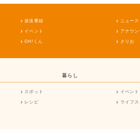
放送番組
ニュース
イベント
アナウン
OH!くん
さりお
暮らし
スポット
イベント
レシピ
ライフス