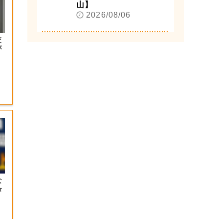
山】
2026/08/06
交
が
な
々