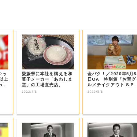
やっ
愛媛県に本社を構える和
金バク！／2020年5月8
F以上
菓子メーカー「あわしま
日OA 特別篇「お宝グ
nの
堂」の工場直売店。
ルメテイクアウト S P 
二弾...
2022/4/8
2020/5/8