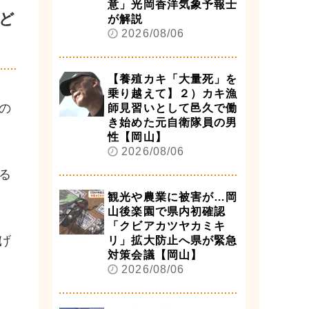
意」光岡香洋気象予報士
ど
が解説
2026/08/06
【養殖カキ「大量死」を
乗り越えて】２）カキ漁
の
師見習いとして邑久で働
き始めた元自衛隊員の男
性【岡山】
2026/08/06
る
観光や農業に被害が…岡
山後楽園で県内初確認
「クビアカツヤカミキ
げ
リ」拡大防止へ県が緊急
対策会議【岡山】
2026/08/06