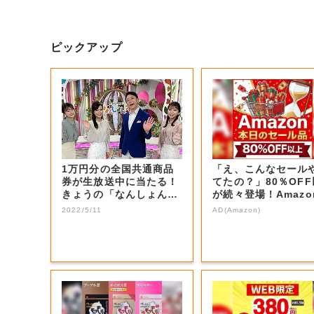
ピックアップ
1万円分の全国共通商品
「え、こんなセール
券が生放送中に当たる！
てたの？」80％OF
きょうの「なんしょん？
が続々登場！Amazo
生電話クイズ」...
本気が...
2022/5/11
AD(Amazon)