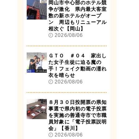
岡山市中心部のホテル競
争が激化 県内最大客室
数の新ホテルがオープ
ン 周辺もリニューアル
相次ぐ【岡山】
2026/08/06
ＧＴＯ ＃０４ 家出し
た女子生徒に迫る魔の
手！フェイク動画の濡れ
衣を晴らせ
2026/08/06
８月３０日投開票の県知
事選で県内初の電子投票
を実施の善通寺市で市職
員対象に「電子投票説明
会」【香川】
2026/08/06