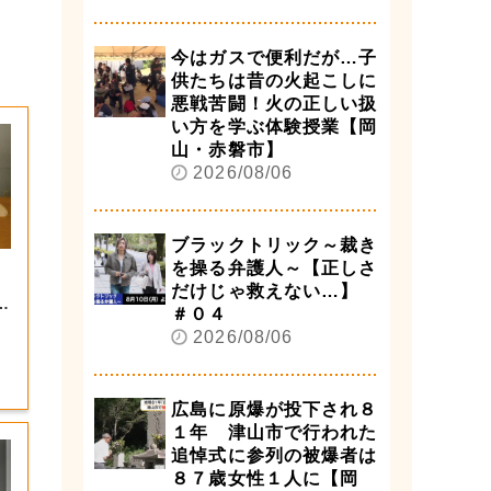
今はガスで便利だが…子
供たちは昔の火起こしに
悪戦苦闘！火の正しい扱
い方を学ぶ体験授業【岡
山・赤磐市】
2026/08/06
ブラックトリック～裁き
を操る弁護人～【正しさ
だけじゃ救えない…】
第
＃０４
2026/08/06
広島に原爆が投下され８
１年 津山市で行われた
追悼式に参列の被爆者は
８７歳女性１人に【岡