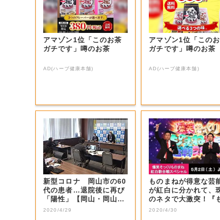
アマゾン1位「このお茶
アマゾン1位「この
ガチです」噂のお茶
ガチです」噂のお茶
AD(ハーブ健康本舗)
AD(ハーブ健康本舗)
新型コロナ 岡山市の60
ものまねが得意な芸
代の患者…退院後に再び
が紅白に分かれて、
「陽性」【岡山・岡山
のネタで大激突！『
市】
まね紅白』でし...
2020/4/29
2020/4/30