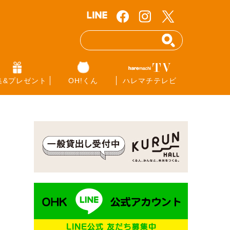
集&プレゼント
OH!くん
ハレマチテレビ