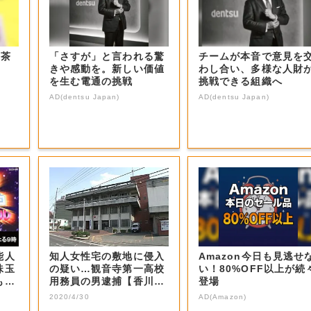
お茶
「さすが」と言われる驚
チームが本音で意見を
きや感動を。新しい価値
わし合い、多様な人財
を生む電通の挑戦
挑戦できる組織へ
AD(dentsu Japan)
AD(dentsu Japan)
能人
知人女性宅の敷地に侵入
Amazon今日も見逃せ
珠玉
の疑い…観音寺第一高校
い！80%OFF以上が続
もの
用務員の男逮捕【香川・
登場
観音寺市】
2020/4/30
AD(Amazon)