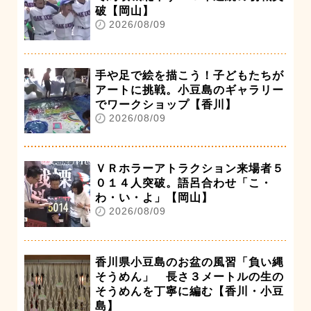
破【岡山】
2026/08/09
手や足で絵を描こう！子どもたちが
アートに挑戦。小豆島のギャラリー
でワークショップ【香川】
2026/08/09
ＶＲホラーアトラクション来場者５
０１４人突破。語呂合わせ「こ・
わ・い・よ」【岡山】
2026/08/09
香川県小豆島のお盆の風習「負い縄
そうめん」 長さ３メートルの生の
そうめんを丁寧に編む【香川・小豆
島】