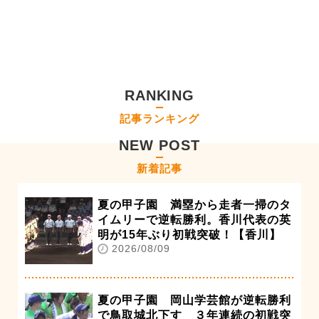
RANKING
記事ランキング
NEW POST
新着記事
夏の甲子園 満塁から走者一掃のタ
イムリーで逆転勝利。香川代表の英
明が15年ぶり初戦突破！【香川】
2026/08/09
夏の甲子園 岡山学芸館が逆転勝利
で鳥取城北下す ３年連続の初戦突