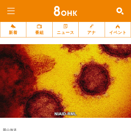
新着
番組
ニュース
アナ
イベント
岡山放送