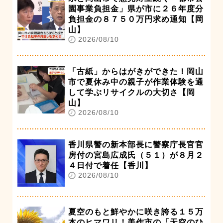
園事業負担金」県が市に２６年度分
負担金の８７５０万円求め通知【岡
山】
2026/08/10
「古紙」からはがきができた！岡山
市で夏休み中の親子が作業体験を通
して学ぶリサイクルの大切さ【岡
山】
2026/08/10
香川県警の新本部長に警察庁長官官
房付の宮島広成氏（５１）が８月２
４日付で着任【香川】
2026/08/10
夏空のもと鮮やかに咲き誇る１５万
本のヒマワリ！美作市の「天空のひ