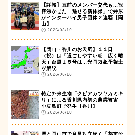
【詳報】直前のメンバー交代も…観
客沸かせた「魅せる新体操」で井原
がインターハイ男子団体２連覇【岡
山】
2026/08/10
【岡山・香川のお天気】１１日
（祝）は「過ごしやすい朝 広く晴
天」台風１５号は…光岡気象予報士
が解説
2026/08/10
特定外来生物「クビアカツヤカミキ
リ」による香川県内初の農業被害
小豆島町で発生【香川】
2026/08/10
県と岡山市で意見対立続く「都市公