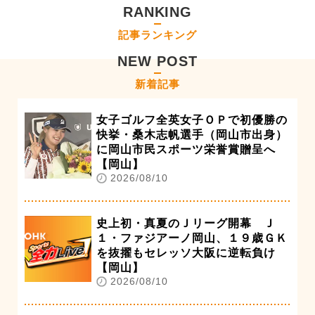
RANKING
記事ランキング
NEW POST
新着記事
女子ゴルフ全英女子ＯＰで初優勝の
快挙・桑木志帆選手（岡山市出身）
に岡山市民スポーツ栄誉賞贈呈へ
【岡山】
2026/08/10
史上初・真夏のＪリーグ開幕 Ｊ
１・ファジアーノ岡山、１９歳ＧＫ
を抜擢もセレッソ大阪に逆転負け
【岡山】
2026/08/10