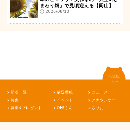
まわり畑」で見頃迎える【岡山】
2026/08/10
新着一覧
放送番組
ニュース
特集
イベント
アナウンサー
募集&プレゼント
OH!くん
さりお