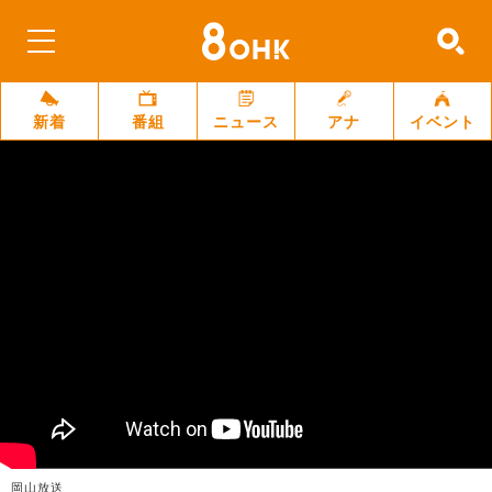
新着
番組
ニュース
アナ
イベント
岡山放送