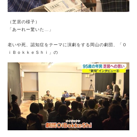
（芝居の様子）
「あーれー驚いた…」
老いや死、認知症をテーマに演劇をする岡山の劇団、「Ｏ
ｉＢｏｋｋｅＳｈｉ」の