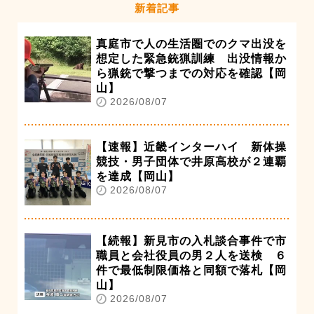
新着記事
真庭市で人の生活圏でのクマ出没を
想定した緊急銃猟訓練 出没情報か
ら猟銃で撃つまでの対応を確認【岡
山】
2026/08/07
【速報】近畿インターハイ 新体操
競技・男子団体で井原高校が２連覇
を達成【岡山】
2026/08/07
【続報】新見市の入札談合事件で市
職員と会社役員の男２人を送検 ６
件で最低制限価格と同額で落札【岡
山】
2026/08/07