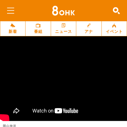
新着
番組
ニュース
アナ
イベント
岡山放送