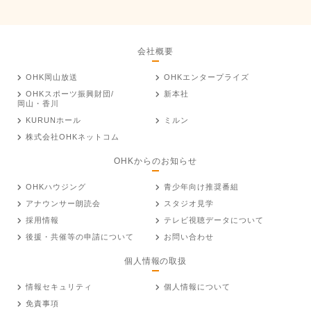
会社概要
OHK岡山放送
OHKエンタープライズ
OHKスポーツ振興財団/
新本社
岡山・香川
KURUNホール
ミルン
株式会社OHKネットコム
OHKからのお知らせ
OHKハウジング
青少年向け推奨番組
アナウンサー朗読会
スタジオ見学
採用情報
テレビ視聴データについて
後援・共催等の申請について
お問い合わせ
個人情報の取扱
情報セキュリティ
個人情報について
免責事項