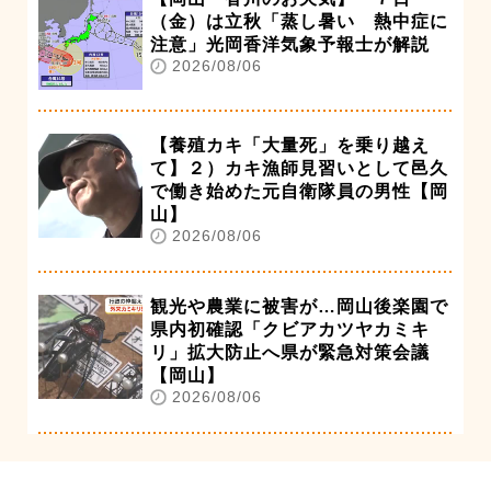
（金）は立秋「蒸し暑い 熱中症に
注意」光岡香洋気象予報士が解説
2026/08/06
【養殖カキ「大量死」を乗り越え
て】２）カキ漁師見習いとして邑久
で働き始めた元自衛隊員の男性【岡
山】
2026/08/06
観光や農業に被害が…岡山後楽園で
県内初確認「クビアカツヤカミキ
リ」拡大防止へ県が緊急対策会議
【岡山】
2026/08/06