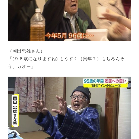
（岡田忠雄さん）
「(９６歳になりますね) もうすぐ（寅年？）もちろんそ
う、ガオー」