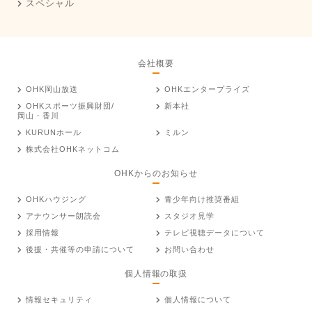
スペシャル
会社概要
OHK岡山放送
OHKエンタープライズ
OHKスポーツ振興財団/
新本社
岡山・香川
KURUNホール
ミルン
株式会社OHKネットコム
OHKからのお知らせ
OHKハウジング
青少年向け推奨番組
アナウンサー朗読会
スタジオ見学
採用情報
テレビ視聴データについて
後援・共催等の申請について
お問い合わせ
個人情報の取扱
情報セキュリティ
個人情報について