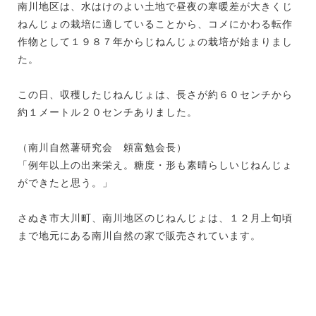
南川地区は、水はけのよい土地で昼夜の寒暖差が大きくじ
ねんじょの栽培に適していることから、コメにかわる転作
作物として１９８７年からじねんじょの栽培が始まりまし
た。
この日、収穫したじねんじょは、長さが約６０センチから
約１メートル２０センチありました。
（南川自然薯研究会 頼富勉会長）
「例年以上の出来栄え。糖度・形も素晴らしいじねんじょ
ができたと思う。」
さぬき市大川町、南川地区のじねんじょは、１２月上旬頃
まで地元にある南川自然の家で販売されています。