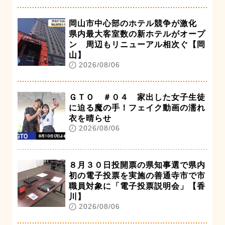
岡山市中心部のホテル競争が激化
県内最大客室数の新ホテルがオープ
ン 周辺もリニューアル相次ぐ【岡
山】
2026/08/06
ＧＴＯ ＃０４ 家出した女子生徒
に迫る魔の手！フェイク動画の濡れ
衣を晴らせ
2026/08/06
８月３０日投開票の県知事選で県内
初の電子投票を実施の善通寺市で市
職員対象に「電子投票説明会」【香
川】
2026/08/06