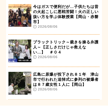
今はガスで便利だが…子供たちは昔
の火起こしに悪戦苦闘！火の正しい
扱い方を学ぶ体験授業【岡山・赤磐
市】
2026/08/06
ブラックトリック～裁きを操る弁護
人～【正しさだけじゃ救えな
い…】 ＃０４
2026/08/06
広島に原爆が投下され８１年 津山
市で行われた追悼式に参列の被爆者
は８７歳女性１人に【岡山】
2026/08/06