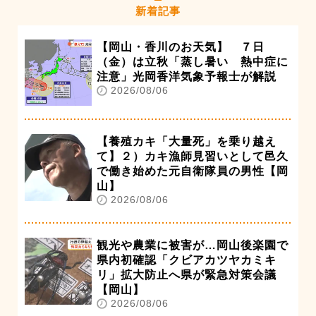
新着記事
【岡山・香川のお天気】 ７日
（金）は立秋「蒸し暑い 熱中症に
注意」光岡香洋気象予報士が解説
2026/08/06
【養殖カキ「大量死」を乗り越え
て】２）カキ漁師見習いとして邑久
で働き始めた元自衛隊員の男性【岡
山】
2026/08/06
観光や農業に被害が…岡山後楽園で
県内初確認「クビアカツヤカミキ
リ」拡大防止へ県が緊急対策会議
【岡山】
2026/08/06