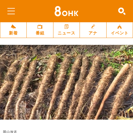
新着
番組
ニュース
アナ
イベント
岡山放送