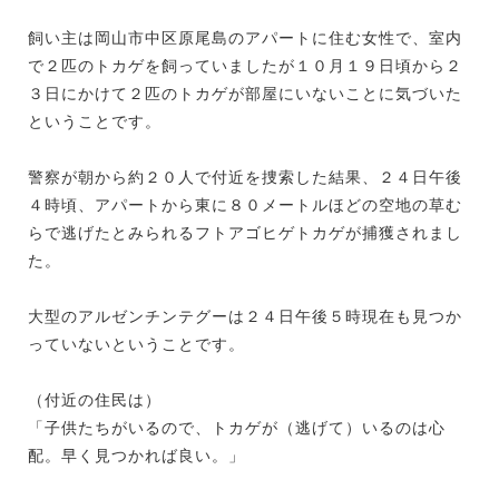
飼い主は岡山市中区原尾島のアパートに住む女性で、室内
で２匹のトカゲを飼っていましたが１０月１９日頃から２
３日にかけて２匹のトカゲが部屋にいないことに気づいた
ということです。
警察が朝から約２０人で付近を捜索した結果、２４日午後
４時頃、アパートから東に８０メートルほどの空地の草む
らで逃げたとみられるフトアゴヒゲトカゲが捕獲されまし
た。
大型のアルゼンチンテグーは２４日午後５時現在も見つか
っていないということです。
（付近の住民は）
「子供たちがいるので、トカゲが（逃げて）いるのは心
配。早く見つかれば良い。」