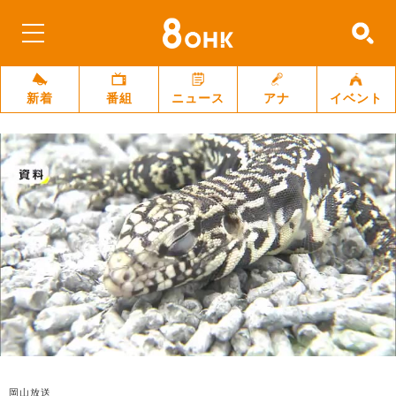
新着
番組
ニュース
アナ
イベント
岡山放送