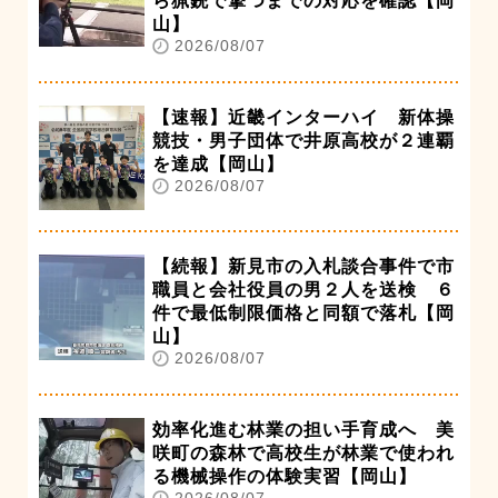
ら猟銃で撃つまでの対応を確認【岡
山】
2026/08/07
【速報】近畿インターハイ 新体操
競技・男子団体で井原高校が２連覇
を達成【岡山】
2026/08/07
【続報】新見市の入札談合事件で市
職員と会社役員の男２人を送検 ６
件で最低制限価格と同額で落札【岡
山】
2026/08/07
効率化進む林業の担い手育成へ 美
咲町の森林で高校生が林業で使われ
る機械操作の体験実習【岡山】