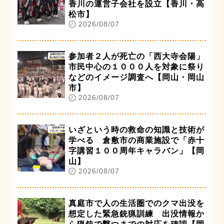
香川の運営子会社を設立【香川・高
松市】
2026/08/07
参加者２人が死亡の「西大寺会陽」
市民中心の１０００人を対象に祭り
などのイメージ調査へ【岡山・岡山
市】
2026/08/07
いざという時の救命の知識と技術が
学べる 倉敷市の商業施設で「赤十
字講習１００周年キャラバン」【岡
山】
2026/08/07
真庭市で人の生活圏でのクマ出没を
想定した緊急銃猟訓練 出没情報か