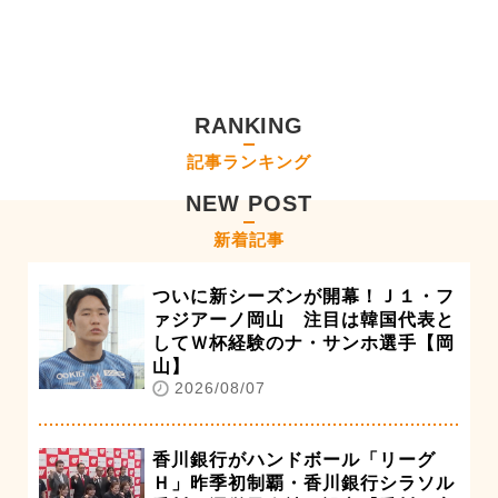
RANKING
記事ランキング
NEW POST
新着記事
ついに新シーズンが開幕！Ｊ１・フ
ァジアーノ岡山 注目は韓国代表と
してＷ杯経験のナ・サンホ選手【岡
山】
2026/08/07
香川銀行がハンドボール「リーグ
Ｈ」昨季初制覇・香川銀行シラソル