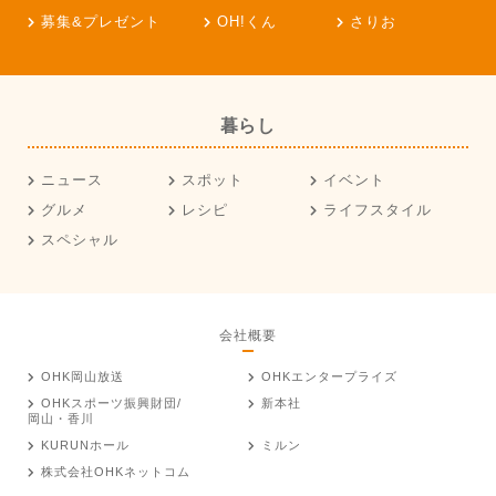
募集&プレゼント
OH!くん
さりお
暮らし
ニュース
スポット
イベント
グルメ
レシピ
ライフスタイル
スペシャル
会社概要
OHK岡山放送
OHKエンタープライズ
OHKスポーツ振興財団/
新本社
岡山・香川
KURUNホール
ミルン
株式会社OHKネットコム