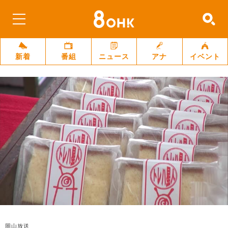
新着
番組
ニュース
アナ
イベント
岡山放送