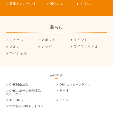
募集&プレゼント
OH!くん
さりお
暮らし
ニュース
スポット
イベント
グルメ
レシピ
ライフスタイル
スペシャル
会社概要
OHK岡山放送
OHKエンタープライズ
OHKスポーツ振興財団/
新本社
岡山・香川
KURUNホール
ミルン
株式会社OHKネットコム