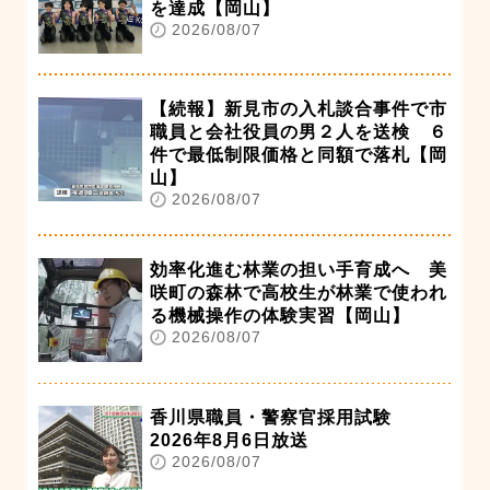
を達成【岡山】
2026/08/07
【続報】新見市の入札談合事件で市
職員と会社役員の男２人を送検 ６
件で最低制限価格と同額で落札【岡
山】
2026/08/07
効率化進む林業の担い手育成へ 美
咲町の森林で高校生が林業で使われ
る機械操作の体験実習【岡山】
2026/08/07
香川県職員・警察官採用試験
2026年8月6日放送
2026/08/07