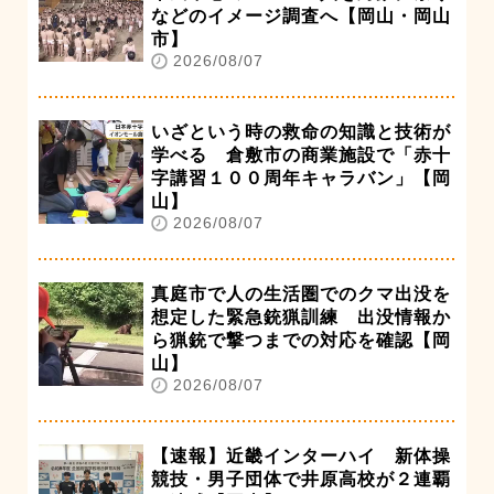
などのイメージ調査へ【岡山・岡山
市】
2026/08/07
いざという時の救命の知識と技術が
学べる 倉敷市の商業施設で「赤十
字講習１００周年キャラバン」【岡
山】
2026/08/07
真庭市で人の生活圏でのクマ出没を
想定した緊急銃猟訓練 出没情報か
ら猟銃で撃つまでの対応を確認【岡
山】
2026/08/07
【速報】近畿インターハイ 新体操
競技・男子団体で井原高校が２連覇