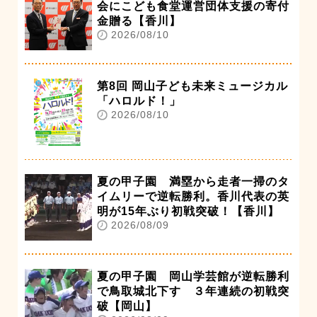
会にこども食堂運営団体支援の寄付
金贈る【香川】
2026/08/10
第8回 岡山子ども未来ミュージカル
「ハロルド！」
2026/08/10
夏の甲子園 満塁から走者一掃のタ
イムリーで逆転勝利。香川代表の英
明が15年ぶり初戦突破！【香川】
2026/08/09
夏の甲子園 岡山学芸館が逆転勝利
で鳥取城北下す ３年連続の初戦突
破【岡山】