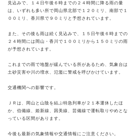
見込みで、１４日午後６時までの２４時間に降る雨の量
は、いずれも多い所で岡山県北部で１２０ミリ、南部で１
００ミリ、香川県で９０ミリと予想されています。
また、その後も雨は続く見込みで、１５日午後６時までの
２４時間には岡山・香川で１００ミリから１５０ミリの雨
が予想されています。
これまでの雨で地盤が緩んでいる所があるため、気象台は
土砂災害や川の増水、氾濫に警戒を呼びかけています。
交通機関への影響です。
ＪＲは、岡山と山陰を結ぶ特急列車が２１本運休したほ
か、伯備線、姫新線、因美線、芸備線で運転取りやめとな
っている区間があります。
今後も最新の気象情報や交通情報にご注意ください。