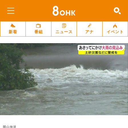
新着
番組
ニュース
アナ
イベント
岡山放送