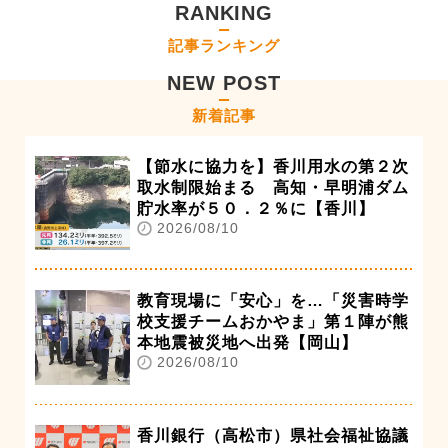
RANKING
記事ランキング
NEW POST
新着記事
【節水に協力を】香川用水の第２次
取水制限始まる 高知・早明浦ダム
貯水率が５０．２％に【香川】
2026/08/10
教育現場に「安心」を…「災害時学
校支援チームおかやま」第１陣が熊
本地震被災地へ出発【岡山】
2026/08/10
香川銀行（高松市）県社会福祉協議