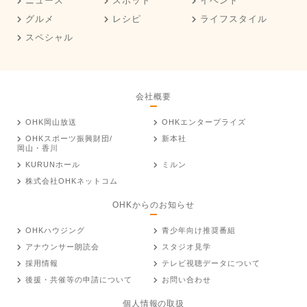
ニュース
スポット
イベント
グルメ
レシピ
ライフスタイル
スペシャル
会社概要
OHK岡山放送
OHKエンタープライズ
OHKスポーツ振興財団/
新本社
岡山・香川
KURUNホール
ミルン
株式会社OHKネットコム
OHKからのお知らせ
OHKハウジング
青少年向け推奨番組
アナウンサー朗読会
スタジオ見学
採用情報
テレビ視聴データについて
後援・共催等の申請について
お問い合わせ
個人情報の取扱