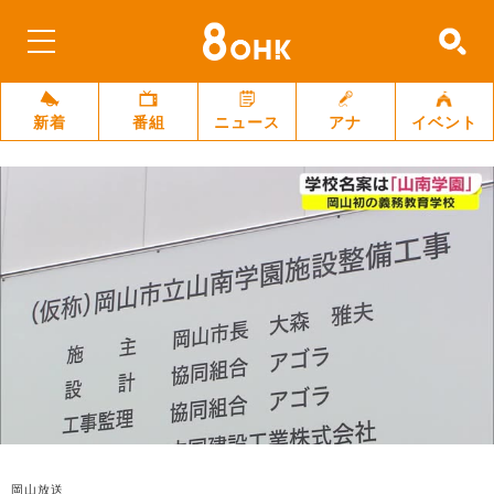
新着
番組
ニュース
アナ
イベント
岡山放送