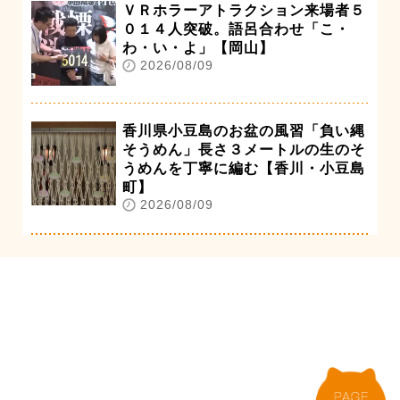
ＶＲホラーアトラクション来場者５
０１４人突破。語呂合わせ「こ・
わ・い・よ」【岡山】
2026/08/09
香川県小豆島のお盆の風習「負い縄
そうめん」長さ３メートルの生のそ
うめんを丁寧に編む【香川・小豆島
町】
2026/08/09