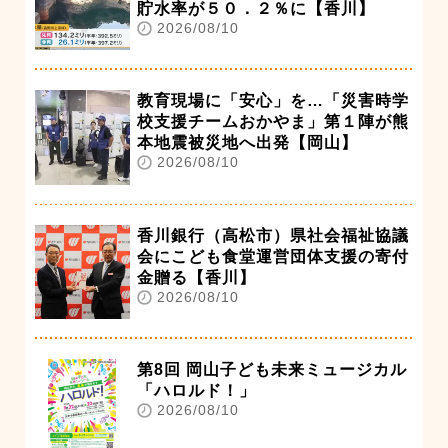
貯水率が５０．２％に【香川】
2026/08/10
教育現場に「安心」を…「災害時学
校支援チームおかやま」第１陣が熊
本地震被災地へ出発【岡山】
2026/08/10
香川銀行（高松市）県社会福祉協議
会にこども食堂運営団体支援の寄付
金贈る【香川】
2026/08/10
第8回 岡山子ども未来ミュージカル
「ハロルド！」
2026/08/10