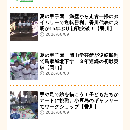
夏の甲子園 満塁から走者一掃のタ
イムリーで逆転勝利。香川代表の英
明が15年ぶり初戦突破！【香川】
2026/08/09
夏の甲子園 岡山学芸館が逆転勝利
で鳥取城北下す ３年連続の初戦突
破【岡山】
2026/08/09
手や足で絵を描こう！子どもたちが
アートに挑戦。小豆島のギャラリー
でワークショップ【香川】
2026/08/09