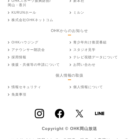
OHKスポーツ振興財団/
新本社
岡山・香川
KURUNホール
ミルン
株式会社OHKネットコム
OHKからのお知らせ
OHKハウジング
青少年向け推奨番組
アナウンサー朗読会
スタジオ見学
採用情報
テレビ視聴データについて
後援・共催等の申請について
お問い合わせ
個人情報の取扱
情報セキュリティ
個人情報について
免責事項
Copyright © OHK岡山放送