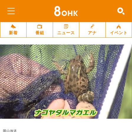
新着
番組
ニュース
アナ
イベント
岡山放送