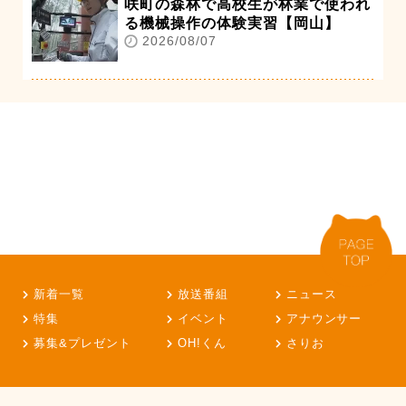
咲町の森林で高校生が林業で使われ
る機械操作の体験実習【岡山】
2026/08/07
新着一覧
放送番組
ニュース
特集
イベント
アナウンサー
募集&プレゼント
OH!くん
さりお