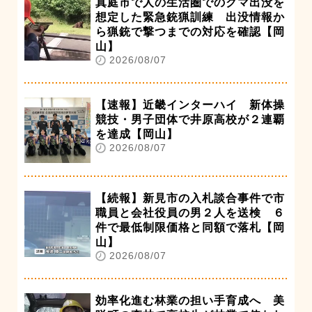
真庭市で人の生活圏でのクマ出没を
想定した緊急銃猟訓練 出没情報か
ら猟銃で撃つまでの対応を確認【岡
山】
2026/08/07
【速報】近畿インターハイ 新体操
競技・男子団体で井原高校が２連覇
を達成【岡山】
2026/08/07
【続報】新見市の入札談合事件で市
職員と会社役員の男２人を送検 ６
件で最低制限価格と同額で落札【岡
山】
2026/08/07
効率化進む林業の担い手育成へ 美