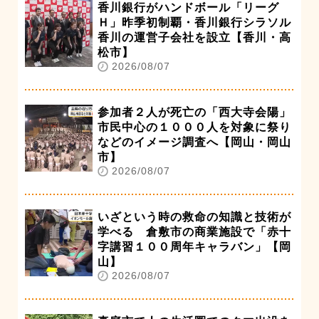
香川銀行がハンドボール「リーグ
Ｈ」昨季初制覇・香川銀行シラソル
香川の運営子会社を設立【香川・高
松市】
2026/08/07
参加者２人が死亡の「西大寺会陽」
市民中心の１０００人を対象に祭り
などのイメージ調査へ【岡山・岡山
市】
2026/08/07
いざという時の救命の知識と技術が
学べる 倉敷市の商業施設で「赤十
字講習１００周年キャラバン」【岡
山】
2026/08/07